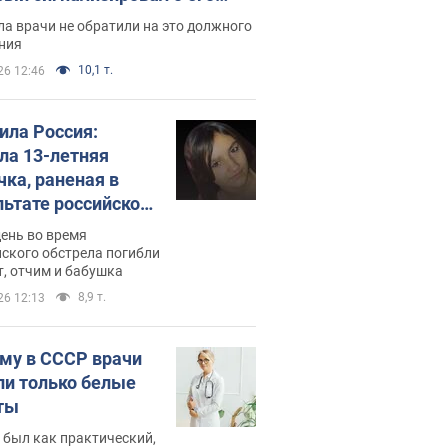
ессивном" раке
а врачи не обратили на это должного
ния
10,1 т.
26 12:46
била Россия:
ла 13-летняя
чка, раненая в
льтате российской
и на Сумскую
день во время
сть. Фото
ского обстрела погибли
т, отчим и бабушка
8,9 т.
26 12:13
му в СССР врачи
ли только белые
ты
 был как практический,