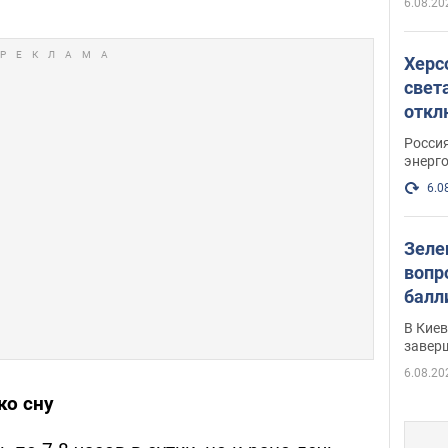
6.08.20
Херс
свет
откл
энер
Росси
энерг
6.0
Зеле
вопр
балл
прог
В Кие
реше
завер
6.08.20
ко сну