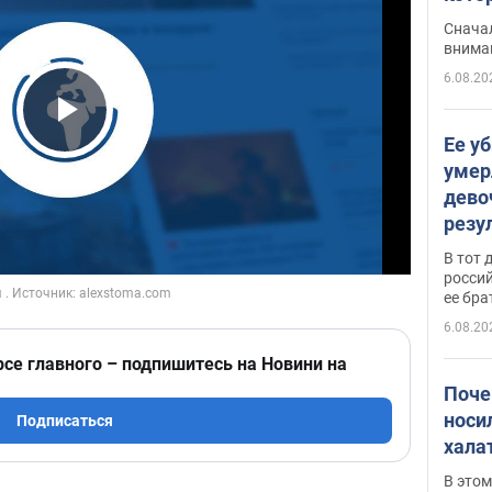
"агр
Сначал
внима
6.08.20
Play Video
Ее у
умер
дево
резу
атак
В тот 
обла
россий
ее бра
6.08.20
рсе главного – подпишитесь на Новини на
Поче
носи
Подписаться
хала
В этом