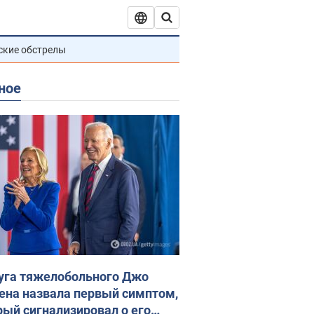
ские обстрелы
ное
уга тяжелобольного Джо
ена назвала первый симптом,
рый сигнализировал о его