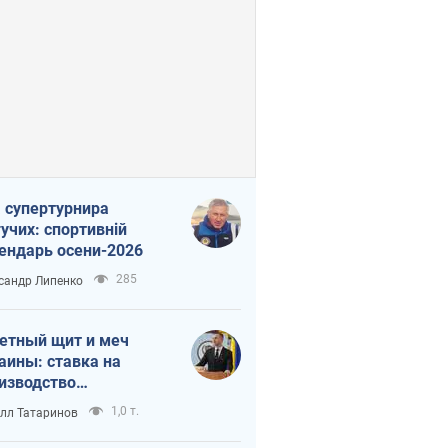
 супертурнира
учих: спортивній
ендарь осени-2026
285
сандр Липенко
етный щит и меч
аины: ставка на
изводство
ственных ракет
1,0 т.
лл Татаринов