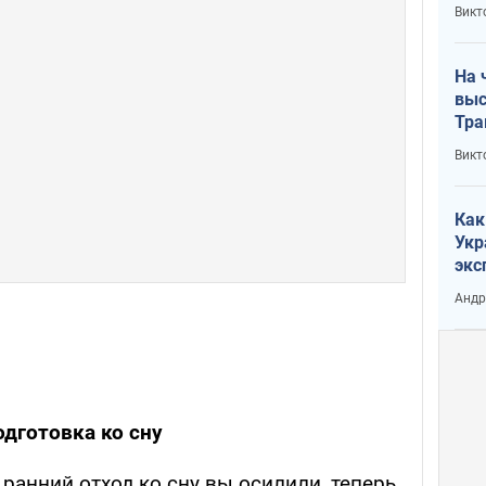
кри
Викт
лог
На 
выс
Тра
Викт
Как
Укр
экс
неф
Андр
дготовка ко сну
о ранний отход ко сну вы осилили, теперь