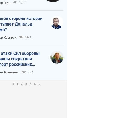
тическая
5,5 т.
ор Ягун
истика
чьей стороне истории
тупает Дональд
мп?
5,6 т.
ор Каспрук
 атаки Сил обороны
аины сократили
порт российских
тепродуктов
336
ей Клименко