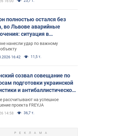
23,7 т.
26 16:00
он полностью остался без
а, во Львове аварийные
ючения: ситуация в
госистеме 6 августа
яне нанесли удар по важному
ообъекту
11,5 т.
8.2026 16:42
нский созвал совещание по
осам подготовки украинской
истики и антибаллистической
раммы FREYJA: какие
ве рассчитывают на успешное
ния готовятся
шение проекта FREYJA
36,7 т.
26 14:58