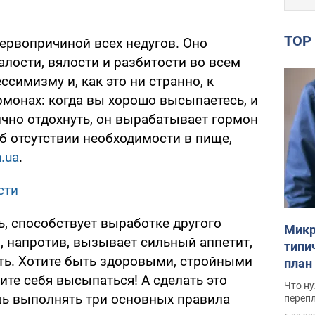
TO
ервопричиной всех недугов. Оно
алости, вялости и разбитости во всем
ссимизму и, как это ни странно, к
рмонах: когда вы хорошо высыпаетесь, и
ично отдохнуть, он вырабатывает гормон
б отсутствии необходимости в пище,
n.ua
.
сти
, способствует выработке другого
Микр
, напротив, вызывает сильный аппетит,
типи
ть. Хотите быть здоровыми, стройными
план
те себя высыпаться! А сделать это
свои
Что ну
ишь выполнять три основных правила
перепл