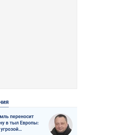
ения
мль переносит
ну в тыл Европы:
 угрозой