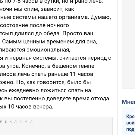
 по 7-8 часов в сутки, но и рано лечь.
 ночи мы спим, зависит, как
иные системы нашего организма. Думаю,
 состояние после ночного
тсып длился до обеда. Просто ваш
. Самым ценным временем для сна,
ливаются эмоциональная,
 и нервная системы, считается период с
сов утра. Конечно, в бешеном темпе
исов лечь спать раньше 11 часов
жно. Но, как говорится, было бы
есь ежедневно ложиться спать на
к вы постепенно доведете время отхода
Мн
ых 10 часов вечера.
Кре
вой
под