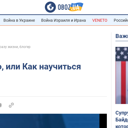
Война в Украине
Война Израиля и Ирана
VENETO
Россий
Важ
разу жизни, блогер
, или Как научиться
Супр
Байд
кото