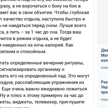
азу, а не ворочаться с боку на бок в
мет вас в свои объятия. Чтобы глубокая
ит качество отдыха, наступила быстро и
ь не наедаться перед сном. Лучше всего
, а пить – за 1 час до сна. Тогда ваш
ится в режим отдыха, а не будет
 наеденных на ночь калорий. Как
Два
крепким и спокойным.
Маг
кал
тать определенные вечерние ритуалы,
Алек
сигнализировать организму о
ать его на определенный лад. Это могут
оздухе, расслабляющие упражнения из
Рак
Укр
я. Еще очень важно ежедневно ложиться
про
 Ну и плюс к этому примерно за час до
соб
Кири
жеты, виджеты, телевизор, приглушите