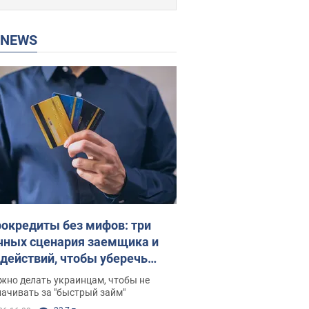
P NEWS
окредиты без мифов: три
чных сценария заемщика и
 действий, чтобы уберечь
 деньги
жно делать украинцам, чтобы не
ачивать за "быстрый займ"