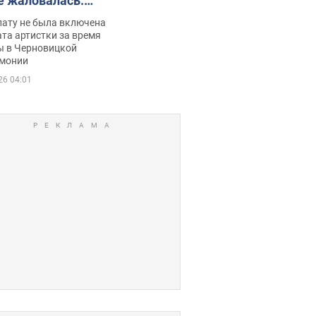
е жаловалась:
ько получала
лату не была включена
ца
та артистки за время
ы в Черновицкой
монии
26 04:01