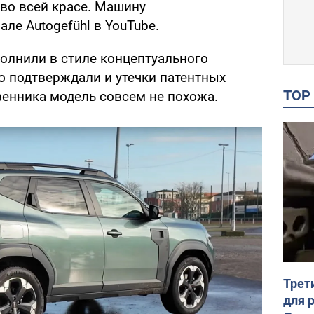
 во всей красе. Машину
але Autogefühl в YouTube.
полнили в стиле концептуального
то подтверждали и утечки патентных
TO
енника модель совсем не похожа.
Трет
для 