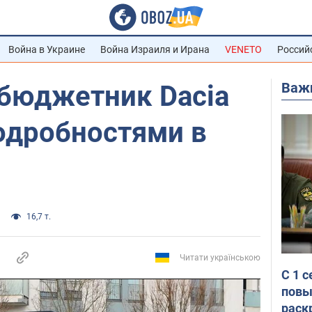
Война в Украине
Война Израиля и Ирана
VENETO
Россий
Важ
бюджетник Dacia
одробностями в
16,7 т.
Читати українською
С 1 
повы
раск