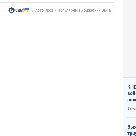
Авто Oboz
Популярный бюджетник Dacia...
КНД
вой
рос
сев
Алек
Вых
три