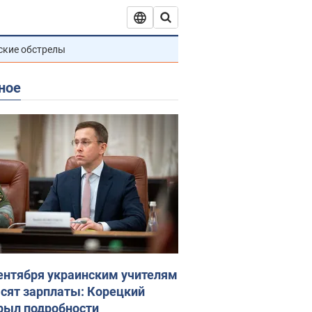
ские обстрелы
ное
сентября украинским учителям
сят зарплаты: Корецкий
рыл подробности