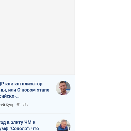
Р как катализатор
ны, или О новом этапе
сийско-
ерокорейского союза
813
сей Кущ
од в элиту ЧМ и
умф "Сокола": что