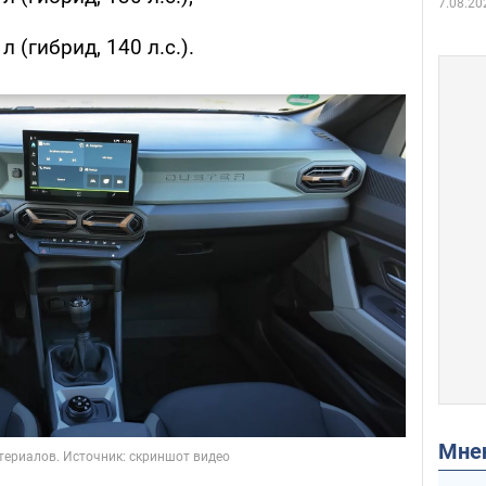
7.08.20
 (гибрид, 140 л.с.).
Мн