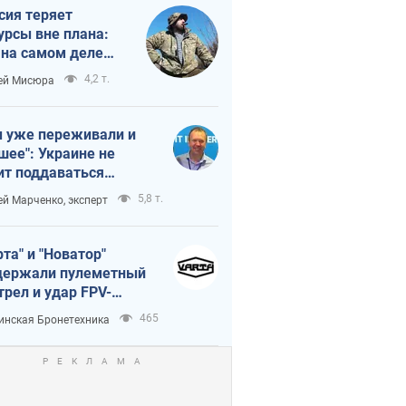
сия теряет
урсы вне плана:
 на самом деле
тует темп войны
4,2 т.
ей Мисюра
 уже переживали и
шее": Украине не
ит поддаваться
аянию из-за
5,8 т.
ей Марченко, эксперт
етного террора
рта" и "Новатор"
ержали пулеметный
трел и удар FPV-
на, сохранив жизнь
465
инская Бронетехника
церу ВСУ