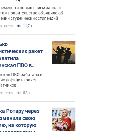
ременно с повышением зарплат
огам правительство объявило об
ении студенческих стипендий
11,7 т.
26 00:29
ько
истических ракет
хватила
инская ПВО в
: в Минобороны
нская ПВО работала в
али цифру
ях дефицита ракет-
ватчиков
5,8 т.
26 15:09
ка Ротару через
изменила свою
ию, на которую