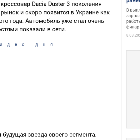
ране
оссовер Dacia Duster 3 поколения
скол
В вып
рынок и скоро появится в Украине как
певи
зарпла
ого года. Автомобиль уже стал очень
работ
филар
стями показали в сети.
8.08.20
идео дня
 будущая звезда своего сегмента.