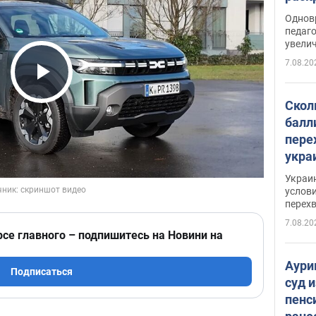
Однов
педаг
увелич
7.08.20
Play Video
Скол
балл
пере
укра
июле
Украи
назв
услови
перех
7.08.20
рсе главного – подпишитесь на Новини на
Аури
Подписаться
суд 
пенс