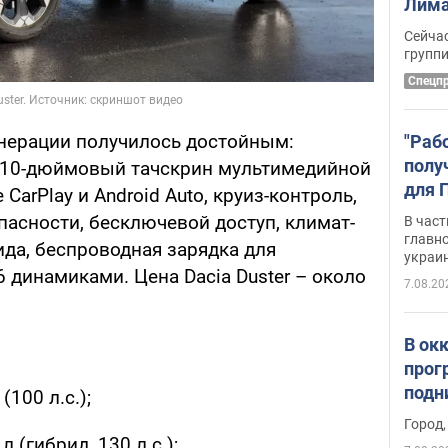
Лима
крит
Сейчас
удал
групп
Спецп
енерации получилось достойным:
"Раб
полу
 10-дюймовый тачскрин мультимедийной
для 
 CarPlay и Android Auto, круиз-контроль,
докл
пасности, бесключевой доступ, климат-
В част
новы
главн
ида, беспроводная зарядка для
украи
6 динамиками. Цена Dacia Duster – около
7.08.20
В ок
прог
подн
100 л.с.);
виде
Город,
 (гибрид, 130 л.с.);