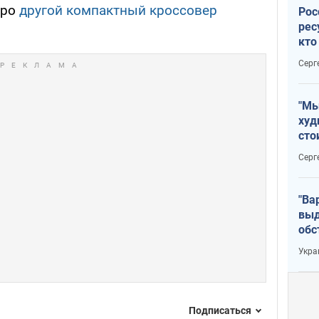
про
другой компактный кроссовер
Рос
рес
кто
дик
Серг
"Мы
худ
сто
отч
Серг
рак
"Ва
выд
обс
дро
Укра
офи
Подписаться