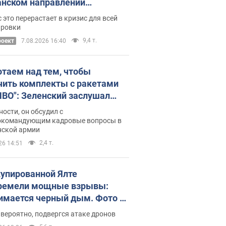
нском направлении
ический дискомфорт: как это
 это перерастает в кризис для всей
ось
ировки
9,4 т.
роект
7.08.2026 16:40
отаем над тем, чтобы
чить комплекты с ракетами
ПВО": Зеленский заслушал
ад Драпатого и объявил о
ности, он обсудил с
х мерах
окомандующим кадровые вопросы в
нской армии
2,4 т.
26 14:51
купированной Ялте
ремели мощные взрывы:
имается черный дым. Фото и
о
 вероятно, подвергся атаке дронов