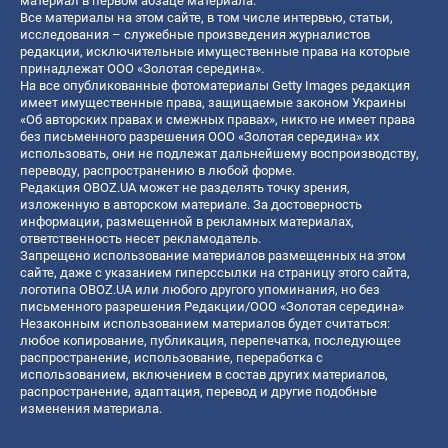
материал в первом абзаце материала.
Все материалы на этом сайте, в том числе интервью, статьи,
исследования – служебные произведения журналистов
редакции, исключительные имущественные права на которые
принадлежат ООО «Золотая середина».
На все опубликованные фотоматериалы Getty Images редакция
имеет имущественные права, защищаемые законом Украины
«Об авторских правах и смежных правах», никто не имеет права
без письменного разрешения ООО «Золотая середина» их
использовать, они не подлежат дальнейшему воспроизводству,
переводу, распространению в любой форме.
Редакция OBOZ.UA может не разделять точку зрения,
изложенную в авторском материале. За достоверность
информации, размещенной в рекламных материалах,
ответственность несет рекламодатель.
Запрещено использование материалов размещенных на этом
сайте, даже с указанием гиперссылки на страницу этого сайта,
логотипа OBOZ.UA или любого другого упоминания, но без
письменного разрешения Редакции/ООО «Золотая середина»
Незаконным использованием материалов будет считаться:
любое копирование, публикация, перепечатка, последующее
распространение, использование, переработка с
использованием, включением в состав других материалов,
распространение, адаптация, перевод и другие подобные
изменения материала.