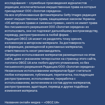
исследования – служебные произведения журналистов
редакции, исключительные имущественные права на которые
принадлежат ООО «Золотая середина».
На все опубликованные фотоматериалы Getty Images редакция
имеет имущественные права, защищаемые законом Украины
«Об авторских правах и смежных правах», никто не имеет права
без письменного разрешения ООО «Золотая середина» их
использовать, они не подлежат дальнейшему воспроизводству,
переводу, распространению в любой форме.
Редакция OBOZ.UA может не разделять точку зрения,
изложенную в авторском материале. За достоверность
информации, размещенной в рекламных материалах,
ответственность несет рекламодатель.
Запрещено использование материалов размещенных на этом
сайте, даже с указанием гиперссылки на страницу этого сайта,
логотипа OBOZ.UA или любого другого упоминания, но без
письменного разрешения Редакции/ООО «Золотая середина»
Незаконным использованием материалов будет считаться:
любое копирование, публикация, перепечатка, последующее
распространение, использование, переработка с
использованием, включением в состав других материалов,
распространение, адаптация, перевод и другие подобные
изменения материала.
Название онлайн медиа — «OBOZ.UA»