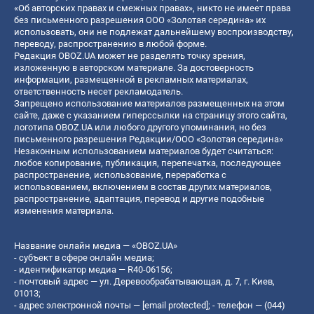
«Об авторских правах и смежных правах», никто не имеет права
без письменного разрешения ООО «Золотая середина» их
использовать, они не подлежат дальнейшему воспроизводству,
переводу, распространению в любой форме.
Редакция OBOZ.UA может не разделять точку зрения,
изложенную в авторском материале. За достоверность
информации, размещенной в рекламных материалах,
ответственность несет рекламодатель.
Запрещено использование материалов размещенных на этом
сайте, даже с указанием гиперссылки на страницу этого сайта,
логотипа OBOZ.UA или любого другого упоминания, но без
письменного разрешения Редакции/ООО «Золотая середина»
Незаконным использованием материалов будет считаться:
любое копирование, публикация, перепечатка, последующее
распространение, использование, переработка с
использованием, включением в состав других материалов,
распространение, адаптация, перевод и другие подобные
изменения материала.
Название онлайн медиа — «OBOZ.UA»
- субъект в сфере онлайн медиа;
- идентификатор медиа — R40-06156;
- почтовый адрес — ул. Деревообрабатывающая, д. 7, г. Киев,
01013;
- адрес электронной почты —
[email protected]
; - телефон — (044)