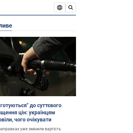
ливе
"готуються" до суттєвого
ищення цін: українцям
віли, чого очікувати
заправках уже змінили вартість