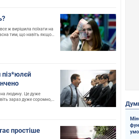
ь?
 все ж вирішила поїхати на
асна тим, що навіть якщо
 Христос Воскрес, завжди
и
 піз*юлєй
ончено
 на людину. Це дуже
віть зараз дуже соромно,
Дум
, що права
Мін
фун
стає простіше
умо
воє