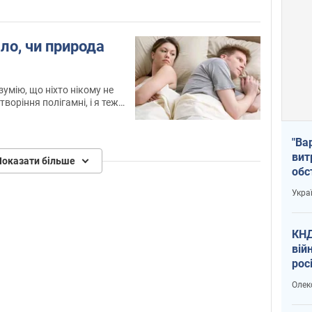
ло, чи природа
зумію, що ніхто нікому не
творіння полігамні, і я теж
"Ва
вит
Показати більше
обс
вря
Укра
офі
КНД
вій
рос
пів
Олек
сою