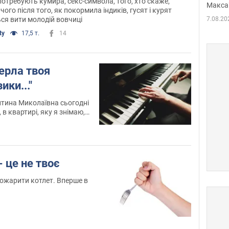
 потребують кумира, секс-символа, того, хто скаже,
Макса
 чого після того, як покормила індиків, гусят і курят
ся вити молодій вовчиці
7.08.20
ty
17,5 т.
14
ерла твоя
ики..."
нтина Миколаївна сьогодні
, в квартирі, яку я знімаю,
го разу не торкнулася
- це не твоє
пожарити котлет. Вперше в