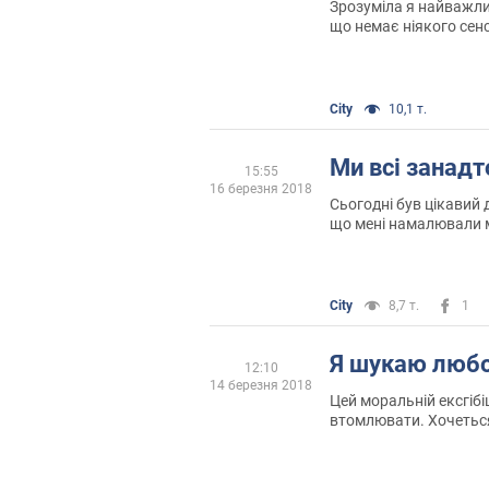
Зрозуміла я найважлив
що немає ніякого сен
City
10,1 т.
Ми всі занадто
15:55
16 березня 2018
Сьогодні був цікавий д
що мені намалювали 
показала, але мене п
душі не можна показу
City
8,7 т.
1
Я шукаю люб
12:10
14 березня 2018
Цей моральній ексгібі
втомлювати. Хочеться
розчинитися в натовп
про те, що інші скажу