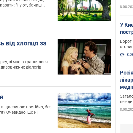
у боро
казати: "Ну от, бачиш,
8.08.20
 ти і мудак, переважно
 як тебе не любити?"
У Киє
пост
Ворог 
ь від хлопця за
столиц
8.0
рку, зі мною траплялося
і дивовижних діалогів
Росі
ліка
медп
я
Загало
не єди
ти щасливою постійно, без
8.08.20
тя? Очевидно, що ні