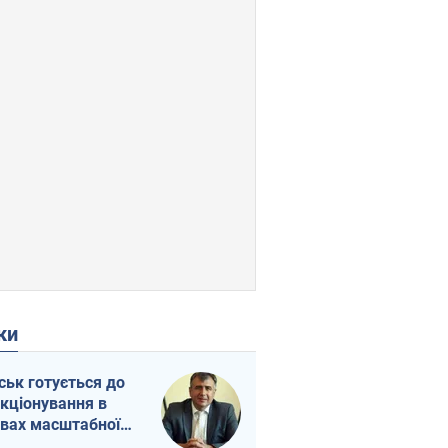
ки
ськ готується до
кціонування в
вах масштабної
нної кризи