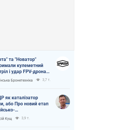
рта" та "Новатор"
римали кулеметний
тріл і удар FPV-дрона,
тувавши життя
3,7 т.
їнська Бронетехніка
церу ЗСУ
Р як каталізатор
ни, або Про новий етап
ійсько-
нічнокорейського
3,9 т.
сій Кущ
зу