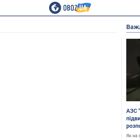
Важ
АЗС 
підв
розпо
Як на 