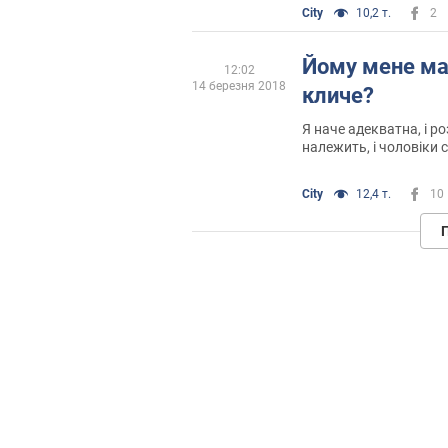
City
10,2 т.
2
Йому мене ма
12:02
14 березня 2018
кличе?
Я наче адекватна, і ро
належить, і чоловіки с
не без гріха, але...
City
12,4 т.
10