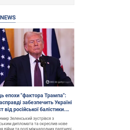
P NEWS
ць епохи "фактора Трампа":
насправді забезпечить Україні
т від російської балістики.
рв’ю з Безсмертним
мир Зеленський зустрівся з
ським дипломата та окреслив нове
я війни та ролі міжнародних партнерів