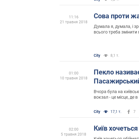
Сова проти ж
11:16
21 травня 2018
Думала я, думала, і з
всього треба змінити 
City
8,1 т.
Пекло називає
01:00
10 травня 2018
Пасажирськи
Вчора була на київсь
вокзал - це місце, де 
скавуліти душа, наче ї
City
17,1 т.
7
Київ хочеться
02:00
5 травня 2018
Київ хочеться обіймат