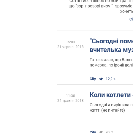
Сотні тисяч жінок по всій країні
що "зорі прозорі вночі" і зрозуміє
хочеть
Ci
"Сьогодні пом
15:03
21 червня 2018
вчителька муз
Тато сказав, що Вале
померла, по іронії долі
стоїть рояль. Я жодно
клавіш...
City
12,2 т.
Коли котлети 
11:30
24 травня 2018
Сьогодні я вирішила 
житті (не питайте)
City
9,3 т.