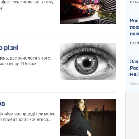
іше - сенс полягає в тому,
Олек
су
Рос
поз
нас
вій
Серг
 різні
ень, все почалося з того,
Зах
мою душу. Я б вам
Рос
опередили, що малюнок
НАТ
вати
Леон
ов
ціонізм насправді теж може
 приватності, хочеться
і людей і перестати думати
ть