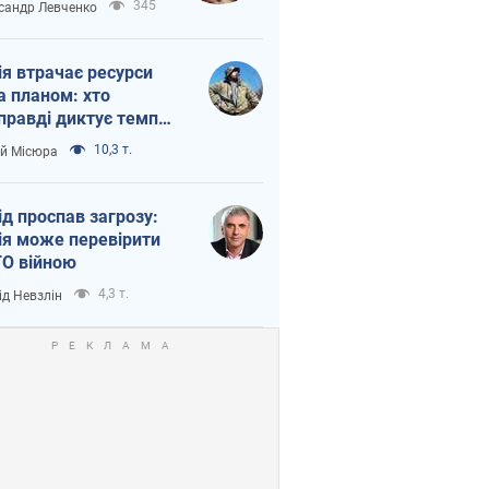
345
сандр Левченко
ія втрачає ресурси
а планом: хто
правді диктує темп
ни
10,3 т.
ій Місюра
ід проспав загрозу:
ія може перевірити
О війною
4,3 т.
ід Невзлін