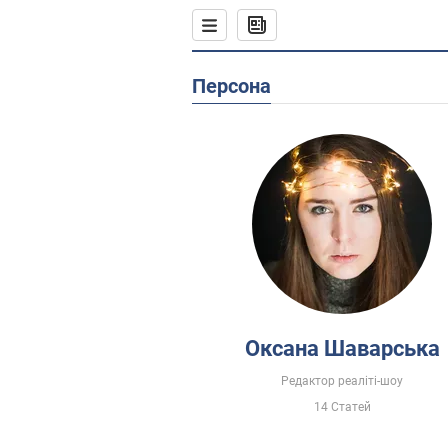
Персона
Оксана Шаварська
Редактор реаліті-шоу
14 Статей