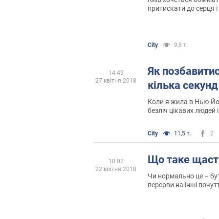
притискати до серця і 
знову тебе люблю. Хоч
робиш мені нерви, але
City
9,8 т.
Як позбавитис
14:49
27 квітня 2018
кілька секунд
Коли я жила в Нью-Йо
безліч цікавих людей 
City
11,5 т.
2
Що таке щаст
10:02
22 квітня 2018
Чи нормально це – бу
перерви на інші почут