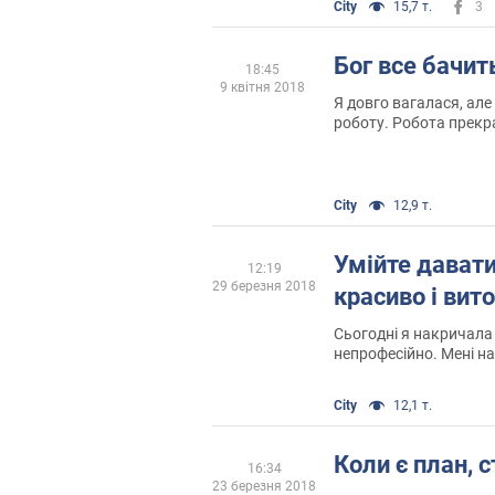
City
15,7 т.
3
Бог все бачит
18:45
9 квітня 2018
Я довго вагалася, але
роботу. Робота прекр
ти явишся туди, коли
знайдеться, що робит
City
12,9 т.
Умійте давати
12:19
29 березня 2018
красиво і вит
Сьогодні я накричала
непрофесійно. Мені на
хоча я знала на 100%
City
12,1 т.
Коли є план, 
16:34
23 березня 2018