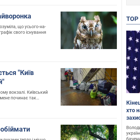
айворонка
TO
розуміла, що усього-на-
графік свого існування
ться "Київ
й"
кому вокзалі. Київський
в мене починає так
Кіне
ї ріжуть
хто 
захис
Інте
Володи
 обіймати
україн
баченн
и руками тепло і міцно,