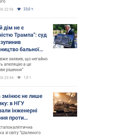
ого
23,0 т.
26 22:56
й дім не є
ністю Трампа": суд
зупинив
вництво бальної
 за $400 млн
вже заявив, що негайно
ь апеляцію а це
ве рішення"
1,8 т.
26 23:54
а змінює не лише
ику: в НГУ
зали інженерні
ння проти
йських FPV-дронів.
стапокаліптична
ка зі світу "Шаленого