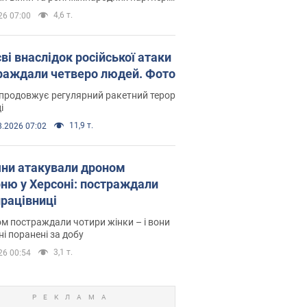
тьбі з Росією
4,6 т.
26 07:00
ві внаслідок російської атаки
раждали четверо людей. Фото
продовжує регулярний ракетний терор
і
11,9 т.
8.2026 07:02
яни атакували дроном
рню у Херсоні: постраждали
рацівниці
м постраждали чотири жінки – і вони
ні поранені за добу
3,1 т.
26 00:54