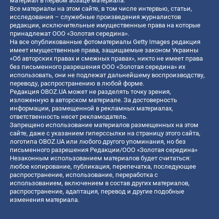
материал в первом абзаце материала.
Все материалы на этом сайте, в том числе интервью, статьи,
исследования – служебные произведения журналистов
редакции, исключительные имущественные права на которые
принадлежат ООО «Золотая середина».
На все опубликованные фотоматериалы Getty Images редакция
имеет имущественные права, защищаемые законом Украины
«Об авторских правах и смежных правах», никто не имеет права
без письменного разрешения ООО «Золотая середина» их
использовать, они не подлежат дальнейшему воспроизводству,
переводу, распространению в любой форме.
Редакция OBOZ.UA может не разделять точку зрения,
изложенную в авторском материале. За достоверность
информации, размещенной в рекламных материалах,
ответственность несет рекламодатель.
Запрещено использование материалов размещенных на этом
сайте, даже с указанием гиперссылки на страницу этого сайта,
логотипа OBOZ.UA или любого другого упоминания, но без
письменного разрешения Редакции/ООО «Золотая середина»
Незаконным использованием материалов будет считаться:
любое копирование, публикация, перепечатка, последующее
распространение, использование, переработка с
использованием, включением в состав других материалов,
распространение, адаптация, перевод и другие подобные
изменения материала.