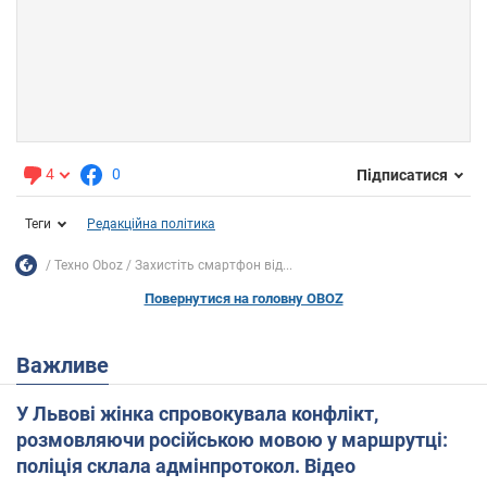
4
0
Підписатися
Теги
Редакційна політика
Техно Oboz
Захистіть смартфон від...
Повернутися на головну OBOZ
Важливе
У Львові жінка спровокувала конфлікт,
розмовляючи російською мовою у маршрутці:
поліція склала адмінпротокол. Відео