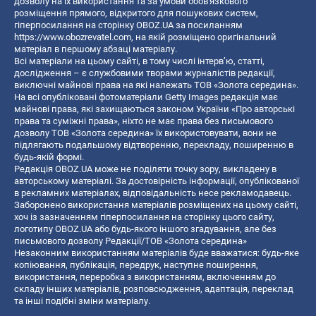
дозволу на їх використання та за умови обов'язкового
розміщення прямого, відкритого для пошукових систем,
гіперпосилання на сторінку OBOZ.UA за посиланням
https://www.obozrevatel.com
, на якій розміщено оригінальний
матеріал в першому абзаці матеріалу.
Всі матеріали на цьому сайті, в тому числі інтерв’ю, статті,
дослідження – є службовими творами журналістів редакції,
виключні майнові права на які належать ТОВ «Золота середина».
На всі опубліковані фотоматеріали Getty Images редакція має
майнові права, які захищаються законом України «Про авторські
права та суміжні права», ніхто не має права без письмового
дозволу ТОВ «Золота середина» їх використовувати, вони не
підлягають подальшому відтворенню, перекладу, поширенню в
будь-якій формі.
Редакція OBOZ.UA може не поділяти точку зору, викладену в
авторському матеріалі. За достовірність інформації, опублікованої
в рекламних матеріалах, відповідальність несе рекламодавець.
Заборонено використання матеріалів розміщених на цьому сайті,
хоч із зазначенням гіперпосилання на сторінку цього сайту,
логотипу OBOZ.UA або будь-якого іншого згадування, але без
письмового дозволу Редакції/ТОВ «Золота середина»
Незаконним використанням матеріалів буде вважатися: будь-яке
копiювання, публiкацiя, передрук, наступне поширення,
використання, переробка з використанням, включенням до
складу інших матеріалів, розповсюдження, адаптація, переклад
та інші подібні зміни матеріалу.