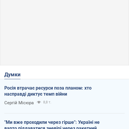
Думки
Росія втрачає ресурси поза планом: хто
насправді диктує темп війни
Сергій Місюра
8,8 т.
"Ми вже проходили через гірше": Україні не
варто піддаватися зневірі через ракетний