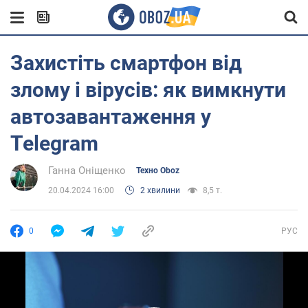
Захистіть смартфон від
злому і вірусів: як вимкнути
автозавантаження у
Telegram
Ганна Оніщенко
Техно Oboz
20.04.2024 16:00
2 хвилини
8,5 т.
0
РУС