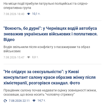
На місце події прибули патрульні поліцейські та слідчо-
оперативна група
10,1 т.
7.08.2026 18:40
"Воюють, бо дурні": у Чернівцях водій автобуса
зневажив українських військових і поплатився.
Відео
Водія звільнили після конфлікту з пасажирами та образ
військових
8,8 т.
7.08.2026 15:47
"Не слідкує за сексуальністю": у Києві
консультант салону краси образив жінку після
хімієтерапії, розгорівся скандал. Фото
Працівник салону почав надавати оцінку зовнішності жінки,
сказавши, що вона носить "чоловічу стрижку"
14,7 т.
7.08.2026 22:11