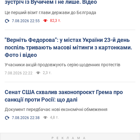
зустріч із Вучичем і не лише. Відео
Це перший візит глави держави до Бєлграда
82,3 т.
7.08.2026 22:55
"Верніть Федорова": у містах України 23-й день
поспіль тривають масові мітинги з картонками.
Фото і відео
Учасники акцій продовжують серію щоденних протестів
2,3 т.
7.08.2026 22:22
Сенат США схвалив законопроєкт Грема про
санкції проти Росії: що далі
Документ передбачає нові економічні обмеження
4,8 т.
7.08.2026 22:38