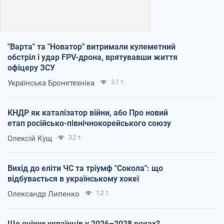
"Варта" та "Новатор" витримали кулеметний
обстріл і удар FPV-дрона, врятувавши життя
офіцеру ЗСУ
Українська Бронетехніка
3,1 т.
КНДР як каталізатор війни, або Про новий
етап російсько-північнокорейського союзу
Олексій Кущ
3,2 т.
Вихід до еліти ЧС та тріумф "Сокола": що
відбувається в українському хокеї
Олександр Липенко
1,2 т.
Що очікує українців у 2026–2028 роках?