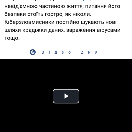
невід'ємною частиною життя, питання його
безпеки стоїть гостро, як ніколи.
Кіберзловмисники постійно шукають нові
шляхи крадіжки даних, зараження вірусами
тощо.
Відео дня
Play Video