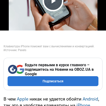
Play Video
Будьте первыми в курсе главного –
подпишитесь на Новини на OBOZ.UA в
Google
Подписаться
В чем
Apple
никак не удается обойти
Android
,
так это в удобстве клавиатуры на
iPhone
.