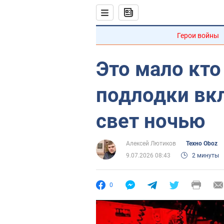
Герои войны
Это мало кто
подлодки вк
свет ночью
Алексей Лютиков
Техно Oboz
9.07.2026 08:43
2 минуты
0