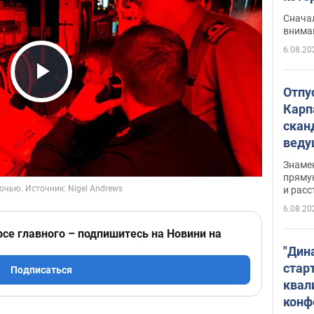
"агр
Сначал
внима
6.08.20
Play Video
Отпу
Карп
скан
вед
несп
Знаме
захе
пряму
и расс
6.08.20
рсе главного – подпишитесь на Новини на
"Дин
стар
Подписаться
квал
конф