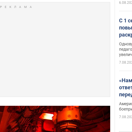
6.08.20
С 1 
повы
раск
Однов
педаг
увелич
7.08.20
«Нам
отве
пере
Patri
Амери
боепр
7.08.20