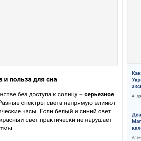
Как
 и польза для сна
Укр
экс
неф
нстве без доступа к солнцу –
серьезное
Андр
 Разные спектры света напрямую влияют
ческие часы. Если белый и синий свет
Два
 красный свет практически не нарушает
Маг
итмы.
кал
Алек