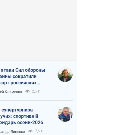
 атаки Сил обороны
аины сократили
порт российских
тепродуктов
2,6 т.
ей Клименко
 супертурнира
учих: спортивній
ендарь осени-2026
7,6 т.
сандр Липенко