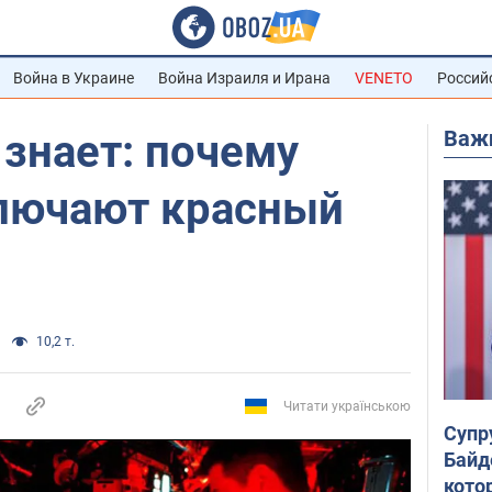
Война в Украине
Война Израиля и Ирана
VENETO
Россий
Важ
 знает: почему
лючают красный
10,2 т.
Читати українською
Супр
Байд
кото