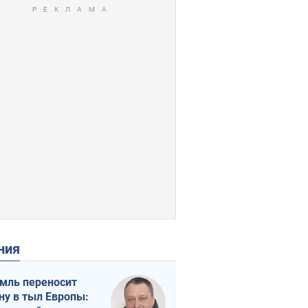
ения
мль переносит
ну в тыл Европы: