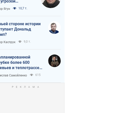
 угрозой
тическая
10,7 т.
ор Ягун
истика
чьей стороне истории
тупает Дональд
мп?
9,0 т.
ор Каспрук
апланированной
убке более 600
евьев и теплотрассе:
 происходит на
615
ислав Самойленко
емках в Киеве