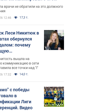
ессивном" раке
а врачи не обратили на это должного
ния
17,3 т.
26 12:46
ск Леси Никитюк в
атах обернулся
далом: почему
ущую
раведливо
нитость вышла на
йтили
ю коммуникацию в сети
тавила все точки над "i"
14,0 т.
26 17:32
амо" с победы
товало в
ификации Лиги
еренций. Видео