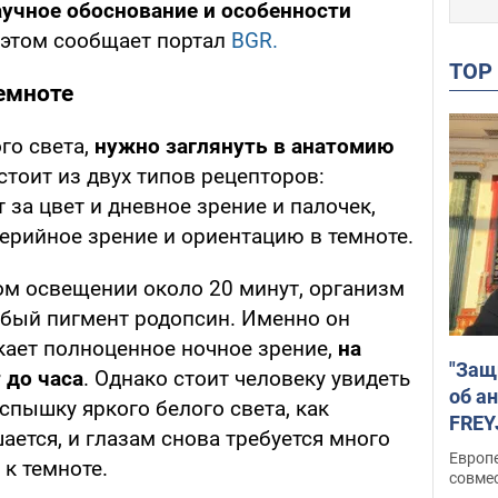
аучное обоснование и особенности
б этом сообщает портал
BGR.
TO
темноте
го света,
нужно заглянуть в анатомию
остоит из двух типов рецепторов:
 за цвет и дневное зрение и палочек,
ерийное зрение и ориентацию в темноте.
ом освещении около 20 минут, организм
бый пигмент родопсин. Именно он
кает полноценное ночное зрение,
на
"Защ
 до часа
. Однако стоит человеку увидеть
об а
спышку яркого белого света, как
FREY
ется, и глазам снова требуется много
подд
Европ
к темноте.
совме