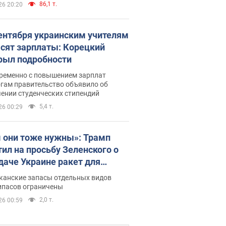
86,1 т.
26 20:20
сентября украинским учителям
сят зарплаты: Корецкий
рыл подробности
ременно с повышением зарплат
огам правительство объявило об
ении студенческих стипендий
5,4 т.
26 00:29
 они тоже нужны»: Трамп
тил на просьбу Зеленского о
даче Украине ракет для
ot
канские запасы отдельных видов
ипасов ограничены
2,0 т.
26 00:59