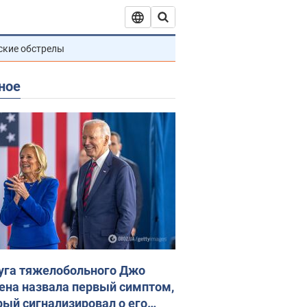
ские обстрелы
ное
уга тяжелобольного Джо
ена назвала первый симптом,
рый сигнализировал о его