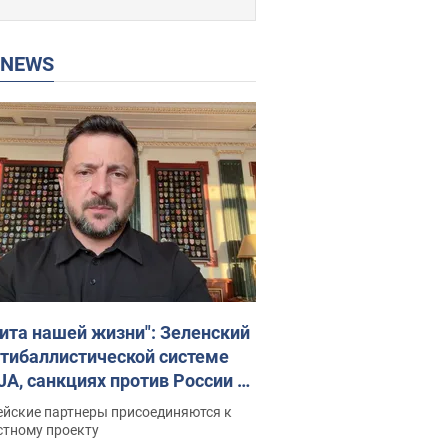
P NEWS
ита нашей жизни": Зеленский
нтибаллистической системе
JA, санкциях против России и
ержке аграриев. Видео
ейские партнеры присоединяются к
стному проекту