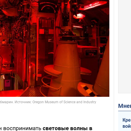
Мн
Кре
вой
ен воспринимать
световые волны в