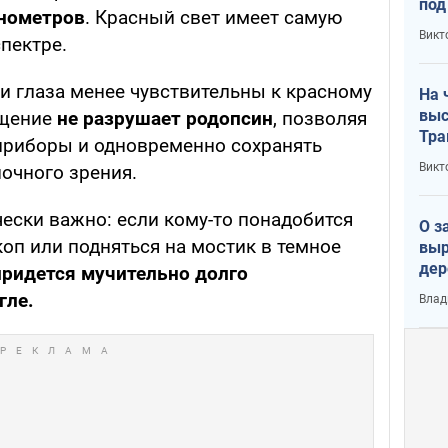
под
анометров
. Красный свет имеет самую
кри
Викт
пектре.
лог
и глаза менее чувствительны к красному
На 
выс
ещение
не разрушает родопсин
, позволяя
Тра
приборы и одновременно сохранять
Викт
очного зрения.
ески важно: если кому-то понадобится
О з
оп или подняться на мостик в темное
выр
дер
 придется мучительно долго
что
гле.
Влад
Тер