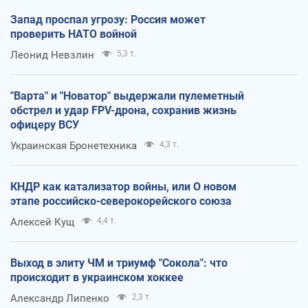
Запад проспал угрозу: Россия может
проверить НАТО войной
Леонид Невзлин
5,3 т.
"Варта" и "Новатор" выдержали пулеметный
обстрел и удар FPV-дрона, сохранив жизнь
офицеру ВСУ
Украинская Бронетехника
4,3 т.
КНДР как катализатор войны, или О новом
этапе российско-северокорейского союза
Алексей Кущ
4,4 т.
Выход в элиту ЧМ и триумф "Сокола": что
происходит в украинском хоккее
Александр Липенко
2,3 т.