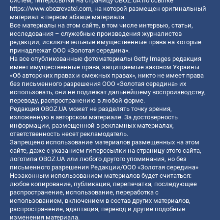
систем, гиперссылки на страницу OBOZ.UA по ссылке
https://www.obozrevatel.com
, на которой размещен оригинальный
материал в первом абзаце материала.
Все материалы на этом сайте, в том числе интервью, статьи,
исследования – служебные произведения журналистов
редакции, исключительные имущественные права на которые
принадлежат ООО «Золотая середина».
На все опубликованные фотоматериалы Getty Images редакция
имеет имущественные права, защищаемые законом Украины
«Об авторских правах и смежных правах», никто не имеет права
без письменного разрешения ООО «Золотая середина» их
использовать, они не подлежат дальнейшему воспроизводству,
переводу, распространению в любой форме.
Редакция OBOZ.UA может не разделять точку зрения,
изложенную в авторском материале. За достоверность
информации, размещенной в рекламных материалах,
ответственность несет рекламодатель.
Запрещено использование материалов размещенных на этом
сайте, даже с указанием гиперссылки на страницу этого сайта,
логотипа OBOZ.UA или любого другого упоминания, но без
письменного разрешения Редакции/ООО «Золотая середина»
Незаконным использованием материалов будет считаться:
любое копирование, публикация, перепечатка, последующее
распространение, использование, переработка с
использованием, включением в состав других материалов,
распространение, адаптация, перевод и другие подобные
изменения материала.