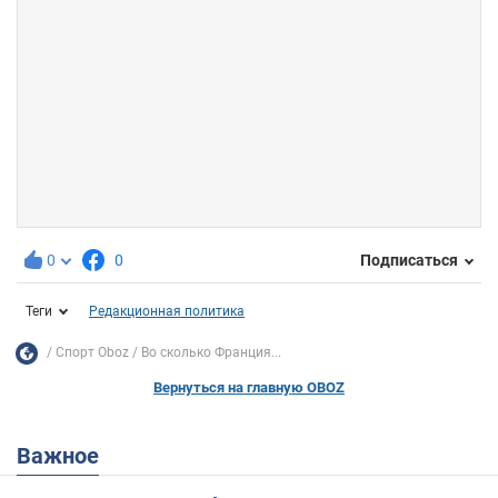
0
0
Подписаться
Теги
Редакционная политика
Спорт Oboz
Во сколько Франция...
Вернуться на главную OBOZ
Важное