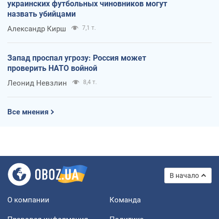
украинских футбольных чиновников могут
назвать убийцами
Александр Кирш
7,1 т.
Запад проспал угрозу: Россия может
проверить НАТО войной
Леонид Невзлин
8,4 т.
Все мнения
В начало
О компании
Команда