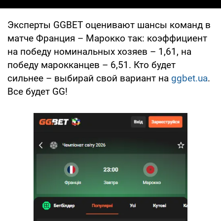
Эксперты GGBET оценивают шансы команд в
матче Франция – Марокко так: коэффициент
на победу номинальных хозяев – 1,61, на
победу марокканцев – 6,51. Кто будет
сильнее – выбирай свой вариант на
ggbet.ua
.
Все будет GG!