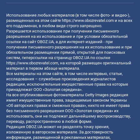
Использование любых материалов (в том числе фото- и видео-),
размещенных на этом сайте
https://www.obozrevatel.com
и на всех
его поддоменах, в любом виде строго запрещено.
Разрешается использование при получении письменного
разрешения на их использование и при условии обязательной
ссылки на сайт OBOZ.UA, а для интернет-изданий - при
получении письменного разрешения на их использование и при
обязательном размещении прямой, открытой для поисковых
систем, гиперссылки на страницу OBOZ.UA по ссылке
https://www.obozrevatel.com
, на которой размещен оригинальный
материал в первом абзаце материала.
Все материалы на этом сайте, в том числе интервью, статьи,
исследования – служебные произведения журналистов
редакции, исключительные имущественные права на которые
принадлежат ООО «Золотая середина».
На все опубликованные фотоматериалы Getty Images редакция
имеет имущественные права, защищаемые законом Украины
«Об авторских правах и смежных правах», никто не имеет права
без письменного разрешения ООО «Золотая середина» их
использовать, они не подлежат дальнейшему воспроизводству,
переводу, распространению в любой форме.
Редакция OBOZ.UA может не разделять точку зрения,
изложенную в авторском материале. За достоверность
информации, размещенной в рекламных материалах,