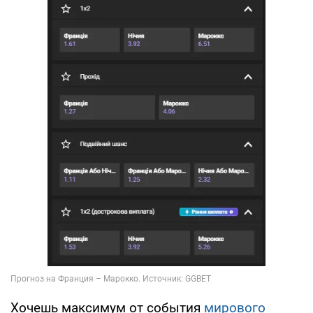
Хочешь максимум от события
мирового