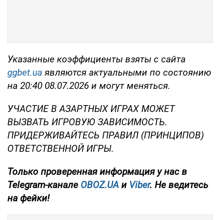
Указанные коэффициенты взяты с сайта
ggbet.ua
являются актуальными по состоянию
на 20:40 08.07.2026 и могут меняться.
УЧАСТИЕ В АЗАРТНЫХ ИГРАХ МОЖЕТ
ВЫЗВАТЬ ИГРОВУЮ ЗАВИСИМОСТЬ.
ПРИДЕРЖИВАЙТЕСЬ ПРАВИЛ (ПРИНЦИПОВ)
ОТВЕТСТВЕННОЙ ИГРЫ.
Только
проверенная информация у нас в
Telegram-канале
OBOZ.UA
и
Viber
. Не ведитесь
на фейки!