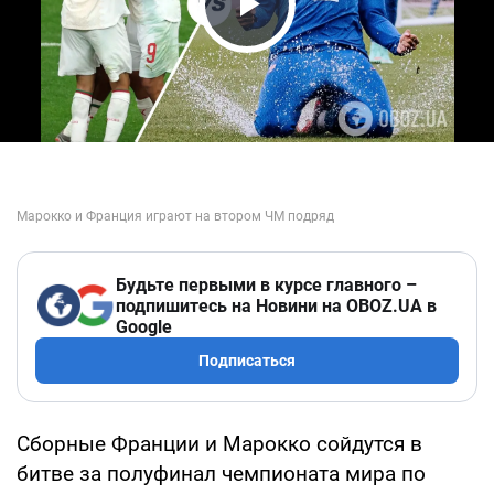
Play Video
Будьте первыми в курсе главного –
подпишитесь на Новини на OBOZ.UA в
Google
Подписаться
Сборные Франции и Марокко сойдутся в
битве за полуфинал чемпионата мира по