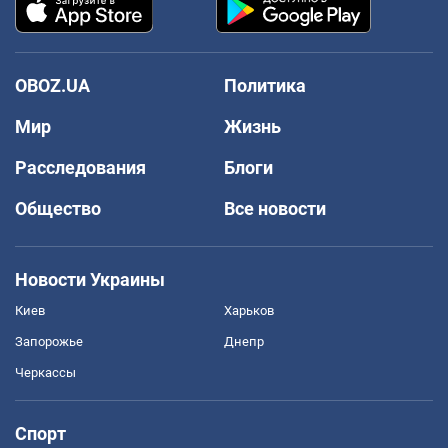
OBOZ.UA
Политика
Мир
Жизнь
Расследования
Блоги
Общество
Все новости
Новости Украины
Киев
Харьков
Запорожье
Днепр
Черкассы
Спорт