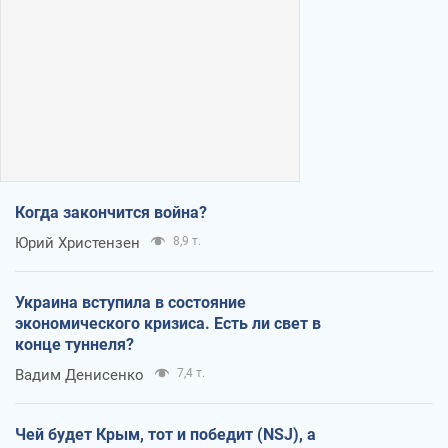
Когда закончится война?
Юрий Христензен
8,9 т.
Украина вступила в состояние
экономического кризиса. Есть ли свет в
конце туннеля?
Вадим Денисенко
7,4 т.
Чей будет Крым, тот и победит (NSJ), а