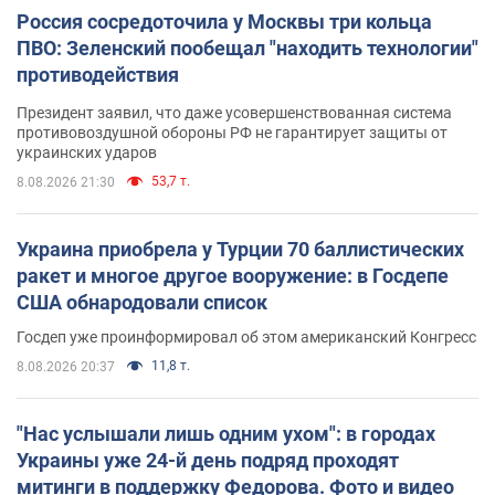
Россия сосредоточила у Москвы три кольца
ПВО: Зеленский пообещал "находить технологии"
противодействия
Президент заявил, что даже усовершенствованная система
противовоздушной обороны РФ не гарантирует защиты от
украинских ударов
53,7 т.
8.08.2026 21:30
Украина приобрела у Турции 70 баллистических
ракет и многое другое вооружение: в Госдепе
США обнародовали список
Госдеп уже проинформировал об этом американский Конгресс
11,8 т.
8.08.2026 20:37
"Нас услышали лишь одним ухом": в городах
Украины уже 24-й день подряд проходят
митинги в поддержку Федорова. Фото и видео