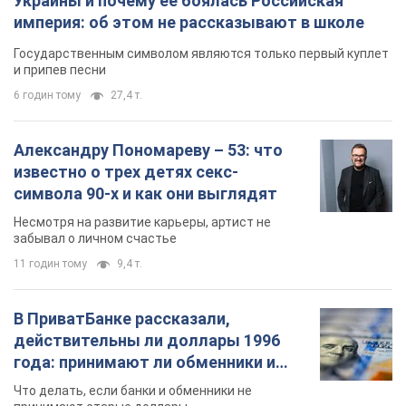
Украины и почему ее боялась Российская
империя: об этом не рассказывают в школе
Государственным символом являются только первый куплет
и припев песни
6 годин тому
27,4 т.
Александру Пономареву – 53: что
известно о трех детях секс-
символа 90-х и как они выглядят
Несмотря на развитие карьеры, артист не
забывал о личном счастье
11 годин тому
9,4 т.
В ПриватБанке рассказали,
действительны ли доллары 1996
года: принимают ли обменники и
банки такие купюры
Что делать, если банки и обменники не