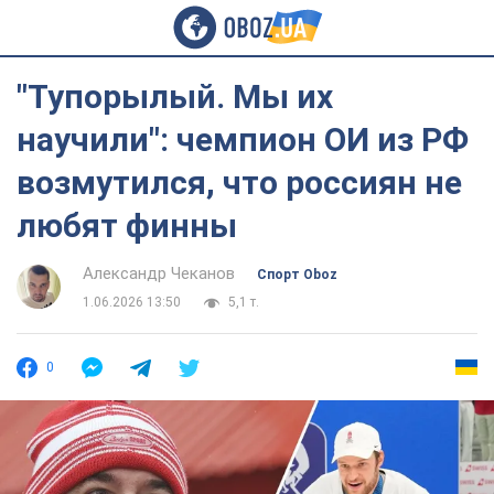
"Тупорылый. Мы их
научили": чемпион ОИ из РФ
возмутился, что россиян не
любят финны
Александр Чеканов
Спорт Oboz
1.06.2026 13:50
5,1 т.
0