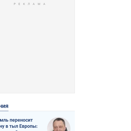
ения
мль переносит
ну в тыл Европы: