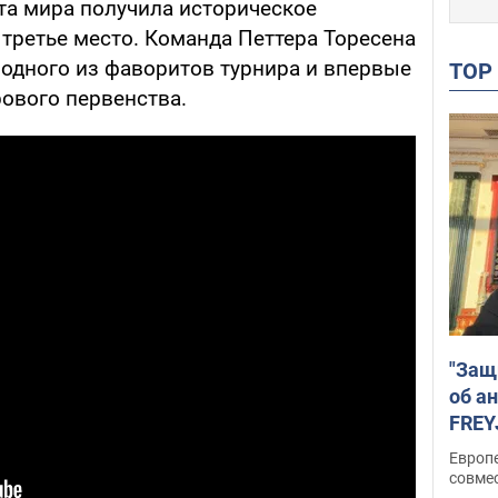
та мира получила историческое
третье место. Команда Петтера Торесена
 одного из фаворитов турнира и впервые
TO
рового первенства.
"Защ
об а
FREY
подд
Европ
совме