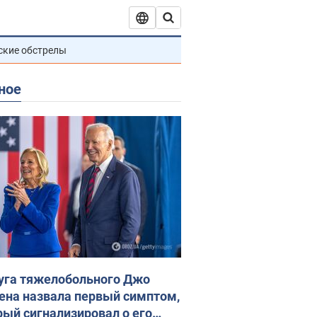
ские обстрелы
ное
уга тяжелобольного Джо
ена назвала первый симптом,
рый сигнализировал о его