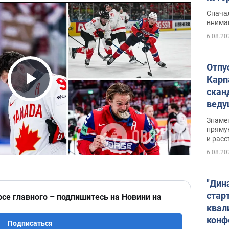
"агр
Сначал
внима
6.08.20
Отпу
Карп
скан
Play Video
вед
несп
Знаме
захе
пряму
и расс
6.08.20
"Дин
стар
рсе главного – подпишитесь на Новини на
квал
конф
Подписаться