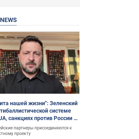
P NEWS
ита нашей жизни": Зеленский
нтибаллистической системе
JA, санкциях против России и
ержке аграриев. Видео
ейские партнеры присоединяются к
стному проекту