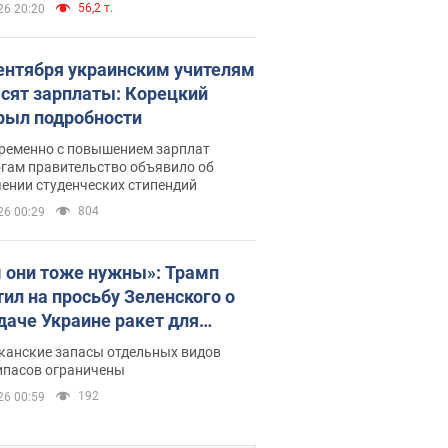
56,2 т.
26 20:20
сентября украинским учителям
сят зарплаты: Корецкий
рыл подробности
ременно с повышением зарплат
огам правительство объявило об
ении студенческих стипендий
804
26 00:29
 они тоже нужны»: Трамп
тил на просьбу Зеленского о
даче Украине ракет для
ot
канские запасы отдельных видов
ипасов ограничены
192
26 00:59