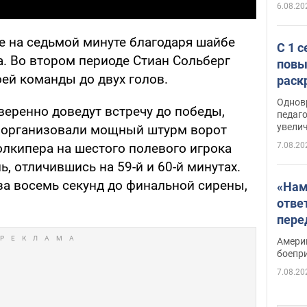
6.08.20
 на седьмой минуте благодаря шайбе
С 1 
. Во втором периоде Стиан Сольберг
повы
ей команды до двух голов.
раск
Однов
веренно доведут встречу до победы,
педаг
увелич
ы организовали мощный штурм ворот
7.08.20
олкипера на шестого полевого игрока
, отличившись на 59-й и 60-й минутах.
за восемь секунд до финальной сирены,
«Нам
отве
пере
Patri
Амери
боепр
7.08.20