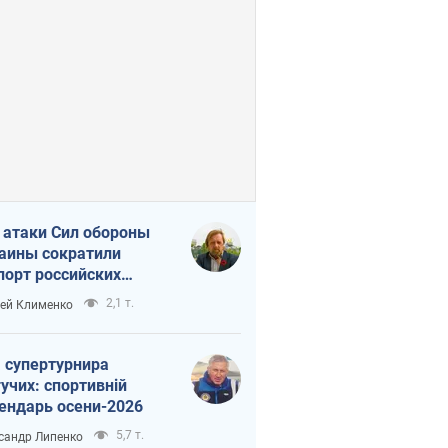
 атаки Сил обороны
аины сократили
порт российских
тепродуктов
2,1 т.
ей Клименко
 супертурнира
учих: спортивній
ендарь осени-2026
5,7 т.
сандр Липенко