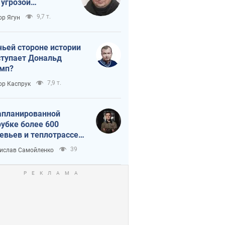
 угрозой
тическая
9,7 т.
ор Ягун
истика
чьей стороне истории
тупает Дональд
мп?
7,9 т.
ор Каспрук
апланированной
убке более 600
евьев и теплотрассе:
 происходит на
39
ислав Самойленко
емках в Киеве