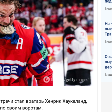
под
кри
Викт
лог
На 
выс
Тра
Викт
О з
выр
дер
что
Влад
Тер
тречи стал вратарь Хенрик Хаукеланд,
 по своим воротам.