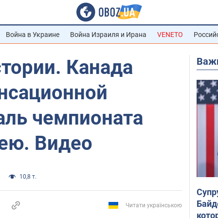
Война в Украине
Война Израиля и Ирана
VENETO
Россий
Важ
тории. Канада
енсационной
аль чемпионата
ею. Видео
10,8 т.
Супр
Байд
Читати українською
кото