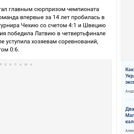
стал главным сюрпризом чемпионата
оманда впервые за 14 лет пробилась в
турнира Чехию со счетом 4:1 и Швецию
гия победила Латвию в четвертьфинале
але уступила хозяевам соревнований,
ом 0:6.
Как
Укр
экс
неф
Андр
Два
Маг
кал
Алек