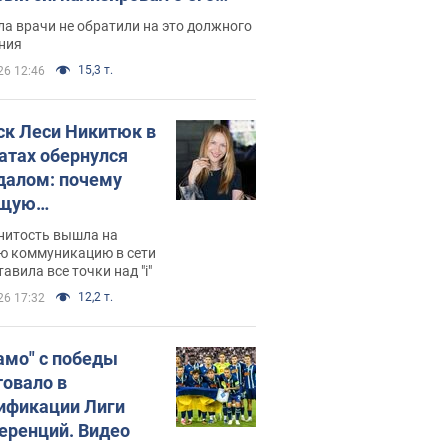
ессивном" раке
а врачи не обратили на это должного
ния
15,3 т.
26 12:46
ск Леси Никитюк в
атах обернулся
далом: почему
ущую
раведливо
нитость вышла на
йтили
ю коммуникацию в сети
тавила все точки над "i"
12,2 т.
26 17:32
амо" с победы
товало в
ификации Лиги
еренций. Видео