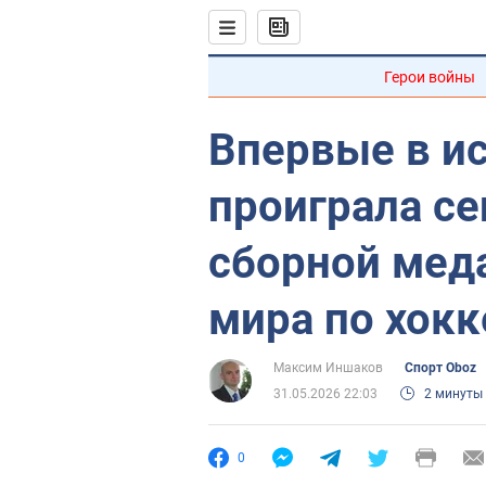
Герои войны
Впервые в ис
проиграла с
сборной мед
мира по хокк
Максим Иншаков
Спорт Oboz
31.05.2026 22:03
2 минуты
0