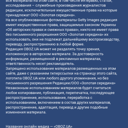
Все материалы на этом сайте, в том числе интервью, статьи,
исследования – служебные произведения журналистов
редакции, исключительные имущественные права на которые
принадлежат ООО «Золотая середина».
На все опубликованные фотоматериалы Getty Images редакция
имеет имущественные права, защищаемые законом Украины
«Об авторских правах и смежных правах», никто не имеет права
без письменного разрешения ООО «Золотая середина» их
использовать, они не подлежат дальнейшему воспроизводству,
переводу, распространению в любой форме.
Редакция OBOZ.UA может не разделять точку зрения,
изложенную в авторском материале. За достоверность
информации, размещенной в рекламных материалах,
ответственность несет рекламодатель.
Запрещено использование материалов размещенных на этом
сайте, даже с указанием гиперссылки на страницу этого сайта,
логотипа OBOZ.UA или любого другого упоминания, но без
письменного разрешения Редакции/ООО «Золотая середина»
Незаконным использованием материалов будет считаться:
любое копирование, публикация, перепечатка, последующее
распространение, использование, переработка с
использованием, включением в состав других материалов,
распространение, адаптация, перевод и другие подобные
изменения материала.
Название онлайн медиа — «OBOZ.UA»