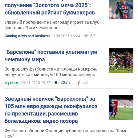
получение "Золотого мяча 2025":
обновленный рейтинг букмекеров
Главный претендент на награду играет за клуб-
финалист Лиги чемпионов
3,7 т.
Gaming news and business
9.05.2025 16:24
"Барселона" поставила ультиматум
чемпиону мира
За продажу футболиста каталонцы намерены
выручить как минимум 100 миллионов евро
20,3 т.
29
Футбол
19.11.2018 19:37
Звездный новичок "Барселоны" за
105 млн евро дважды оконфузился
на презентации, рассмешив
болельщиков: видео позора
Футболист сборной Франции публично опозорился на "Камп
Ноу"