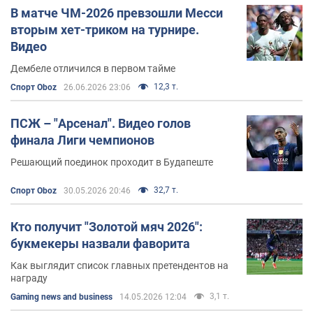
В матче ЧМ-2026 превзошли Месси
вторым хет-триком на турнире.
Видео
Дембеле отличился в первом тайме
12,3 т.
Спорт Oboz
26.06.2026 23:06
ПСЖ – "Арсенал". Видео голов
финала Лиги чемпионов
Решающий поединок проходит в Будапеште
32,7 т.
Спорт Oboz
30.05.2026 20:46
Кто получит "Золотой мяч 2026":
букмекеры назвали фаворита
Как выглядит список главных претендентов на
награду
3,1 т.
Gaming news and business
14.05.2026 12:04