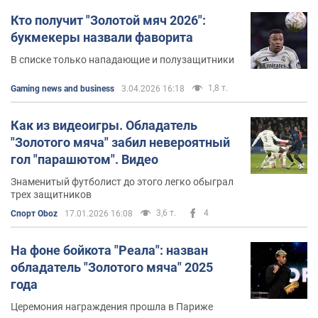
Кто получит "Золотой мяч 2026":
букмекеры назвали фаворита
В списке только нападающие и полузащитники
1,8 т.
Gaming news and business
3.04.2026 16:18
Как из видеоигры. Обладатель
"Золотого мяча" забил невероятный
гол "парашютом". Видео
Знаменитый футболист до этого легко обыграл
трех защитников
3,6 т.
4
Спорт Oboz
17.01.2026 16:08
На фоне бойкота "Реала": назван
обладатель "Золотого мяча" 2025
года
Церемония награждения прошла в Париже