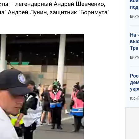
вой
сты – легендарный Андрей Шевченко,
под
а" Андрей Лунин, защитник "Борнмута"
кри
Викт
лог
На 
выс
Тра
Викт
Рос
дем
укр
сто
Юрий