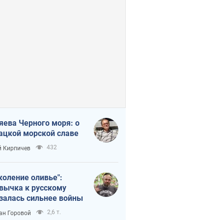
яева Черного моря: о
ацкой морской славе
432
 Кирпичев
коление оливье":
вычка к русскому
залась сильнее войны
2,6 т.
ан Горовой