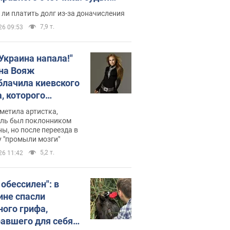
с неожиданное решение
ли платить долг из-за доначисления
7,9 т.
26 09:53
 Украина напала!"
на Вояж
блачила киевского
, которого
омбировали": он
метила артистка,
 русского не знал,
ель был поклонником
ы, но после переезда в
перь хочет
 "промыли мозги"
цида украинцев
5,2 т.
26 11:42
 обессилен": в
ине спасли
ного грифа,
авшего для себя