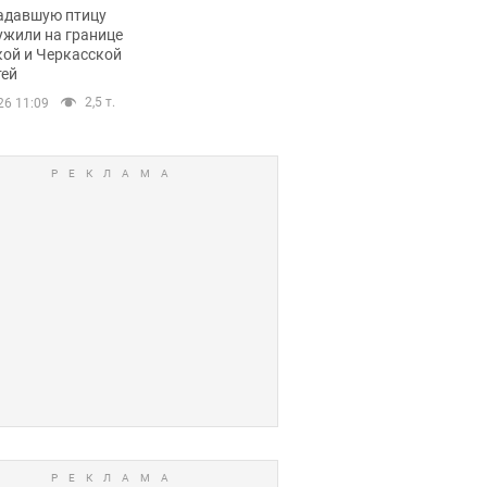
пичный маршрут.
адавшую птицу
ужили на границе
кой и Черкасской
тей
2,5 т.
26 11:09