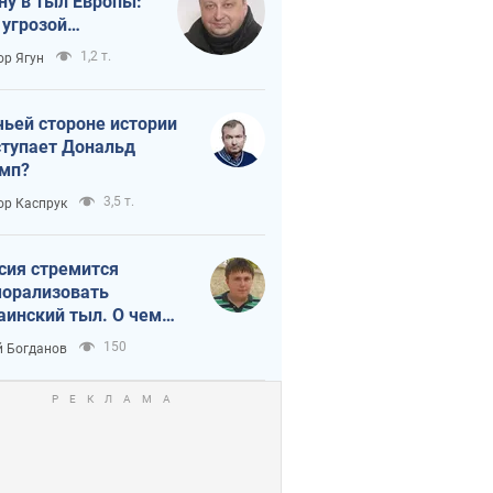
ну в тыл Европы:
 угрозой
тическая
1,2 т.
ор Ягун
истика
чьей стороне истории
тупает Дональд
мп?
3,5 т.
ор Каспрук
сия стремится
орализовать
аинский тыл. О чем
ит себе напомнить
150
 Богданов