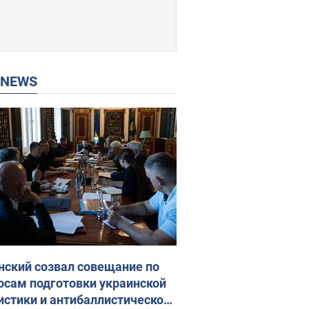
P NEWS
нский созвал совещание по
осам подготовки украинской
истики и антибаллистической