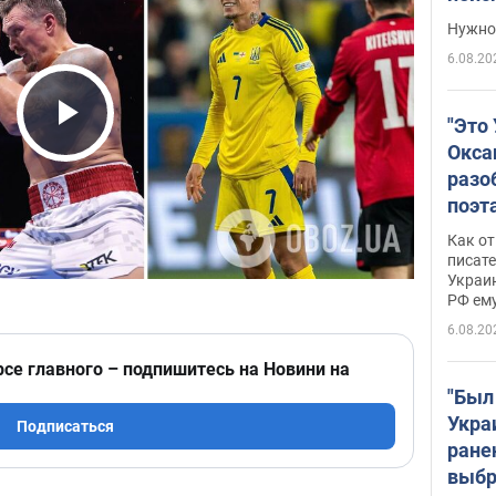
выне
Нужно 
6.08.20
"Это
Play Video
Окса
разо
поэта
"заз
Как от
даже
писат
Украин
а те
РФ ему
гено
6.08.20
рсе главного – подпишитесь на Новини на
"Был
Укра
Подписаться
ране
выбр