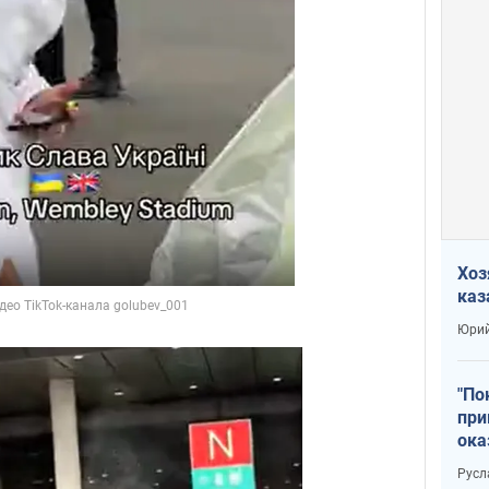
Хоз
каз
Юрий
"По
при
ока
Русл