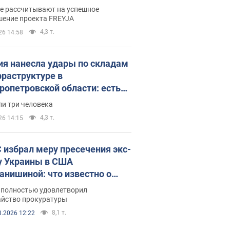
раммы FREYJA: какие
ве рассчитывают на успешное
ния готовятся
шение проекта FREYJA
4,3 т.
26 14:58
ия нанесла удары по складам
фраструктуре в
ропетровской области: есть
бшие и раненые. Фото
ли три человека
4,3 т.
26 14:15
 избрал меру пресечения экс-
у Украины в США
анишиной: что известно о
е полностью удовлетворил
айство прокуратуры
8,1 т.
8.2026 12:22