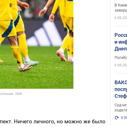
прог
В Кие
реше
завер
6.08.20
Росс
и ин
Днеп
поги
Погиб
6.08.20
ВАКС
посл
Стеф
деле
Суд н
ходат
6.0
спект. Ничего личного, но можно же было