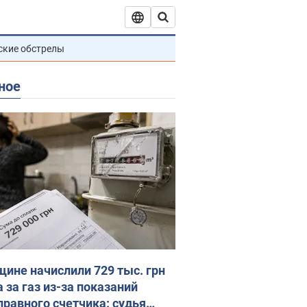
ские обстрелы
ное
ине начислили 729 тыс. грн
 за газ из-за показаний
правного счетчика: судья