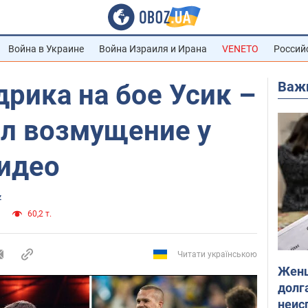
Война в Украине
Война Израиля и Ирана
VENETO
Россий
Важ
рика на бое Усик –
л возмущение у
Видео
z
60,2 т.
Читати українською
Женщ
долга
неис