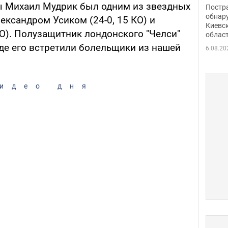
нети
ы Михаил Мудрик был одним из звездных
Постр
Фото
обнар
ксандром Усиком (24-0, 15 КО) и
Киевс
О). Полузащитник лондонского "Челси"
облас
где его встретили болельщики из нашей
6.08.20
идео дня