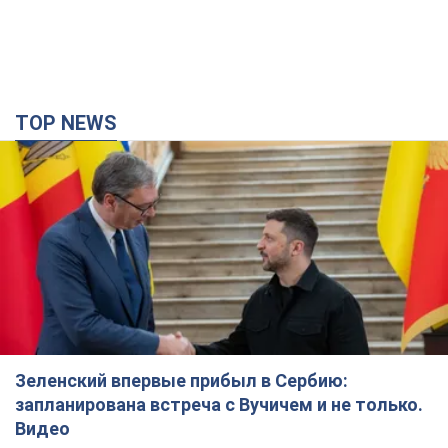
Зеленский впервые прибыл в Сербию:
запланирована встреча с Вучичем и не только.
Видео
Это первый визит главы государства в Белград
4 часа назад
50,4 т.
"Верните Федорова": в городах Украины уже
23-й день подряд проходят массовые митинги
с плакатами. Фото и видео
Участники акций продолжают серию ежедневных протестов
2 часа назад
1,6 т.