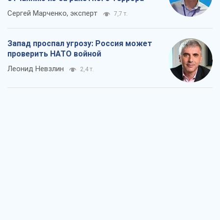
"Варта" и "Новатор" выдержали
пулеметный обстрел и удар FPV-дрона,
сохранив жизнь офицеру ВСУ
Украинская Бронетехника
2,6 т.
КНДР как катализатор войны, или О
новом этапе российско-
северокорейского союза
Алексей Кущ
2,8 т.