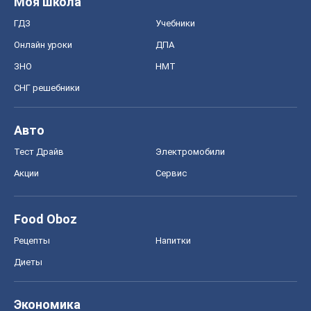
Food Oboz
Рецепты
Напитки
Диеты
Экономика
Рынки и компании
Mакроэкономика
MedOboz
Новости медицины
MAMACLUB
Шоу
Афиша
Сплетни
Красота
Мода