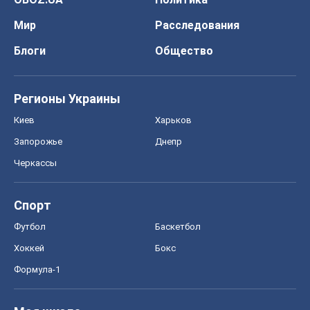
Спорт
Футбол
Баскетбол
Хоккей
Бокс
Формула-1
Моя школа
ГДЗ
Учебники
Онлайн уроки
ДПА
ЗНО
НМТ
СНГ решебники
Авто
Тест Драйв
Электромобили
Акции
Сервис