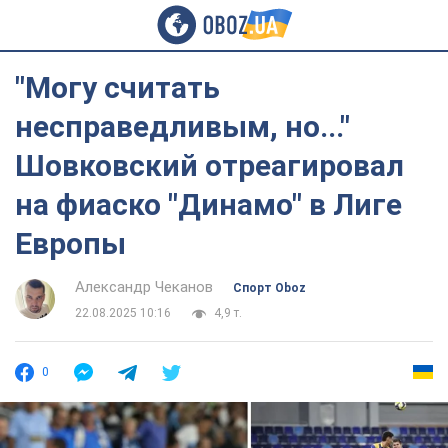
"Могу считать
несправедливым, но..."
Шовковский отреагировал
на фиаско "Динамо" в Лиге
Европы
Александр Чеканов
Спорт Oboz
22.08.2025 10:16
4,9 т.
0