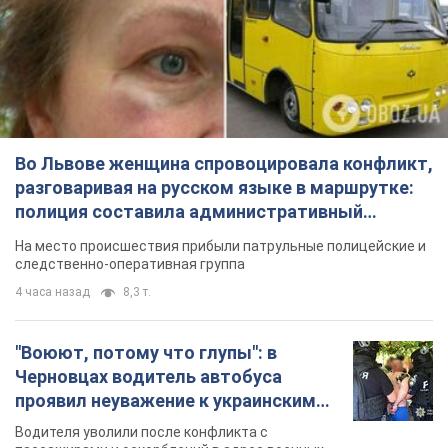
следственно-оперативная группа
4 часа назад
8,3 т.
"Воюют, потому что глупы": в
Черновцах водитель автобуса
проявил неуважение к украинским
военным и поплатился за это.
Водителя уволили после конфликта с
Видео
пассажирами и оскорблений в адрес военных
7 часов назад
8,0 т.
"Не следит за сексуальностью": в
Киеве консультант салона красоты
оскорбил женщину после
химиотерапии, разгорелся скандал.
Сотрудник салона оценил внешность
Фото
женщины, заявив, что у нее "мужская стрижка"
37 минут назад
8,2 т.