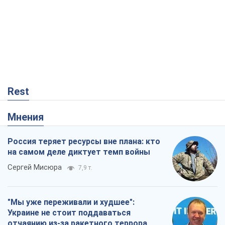
Россия теряет ресурсы вне плана: кто
на самом деле диктует темп войны
Сергей Мисюра
7,9 т.
"Мы уже переживали и худшее":
Украине не стоит поддаваться
отчаянию из-за ракетного террора
Сергей Марченко, эксперт
7,7 т.
Запад проспал угрозу: Россия может
проверить НАТО войной
Леонид Невзлин
2,4 т.