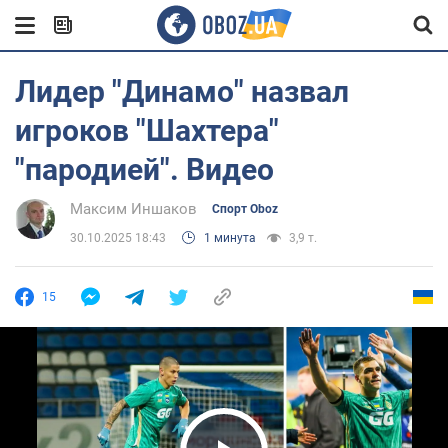
Лидер "Динамо" назвал
игроков "Шахтера"
"пародией". Видео
Максим Иншаков
Спорт Oboz
30.10.2025 18:43
1 минута
3,9 т.
15