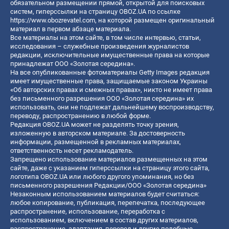
обязательном размещении прямой, открытой для поисковых
систем, гиперссылки на страницу OBOZ.UA по ссылке
https://www.obozrevatel.com
, на которой размещен оригинальный
материал в первом абзаце материала.
Все материалы на этом сайте, в том числе интервью, статьи,
исследования – служебные произведения журналистов
редакции, исключительные имущественные права на которые
принадлежат ООО «Золотая середина».
На все опубликованные фотоматериалы Getty Images редакция
имеет имущественные права, защищаемые законом Украины
«Об авторских правах и смежных правах», никто не имеет права
без письменного разрешения ООО «Золотая середина» их
использовать, они не подлежат дальнейшему воспроизводству,
переводу, распространению в любой форме.
Редакция OBOZ.UA может не разделять точку зрения,
изложенную в авторском материале. За достоверность
информации, размещенной в рекламных материалах,
ответственность несет рекламодатель.
Запрещено использование материалов размещенных на этом
сайте, даже с указанием гиперссылки на страницу этого сайта,
логотипа OBOZ.UA или любого другого упоминания, но без
письменного разрешения Редакции/ООО «Золотая середина»
Незаконным использованием материалов будет считаться:
любое копирование, публикация, перепечатка, последующее
распространение, использование, переработка с
использованием, включением в состав других материалов,
распространение, адаптация, перевод и другие подобные