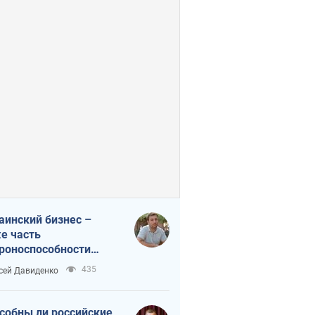
аинский бизнес –
е часть
роноспособности
аны. Не отдавайте их
435
сей Давиденко
ок чужим
собны ли российские