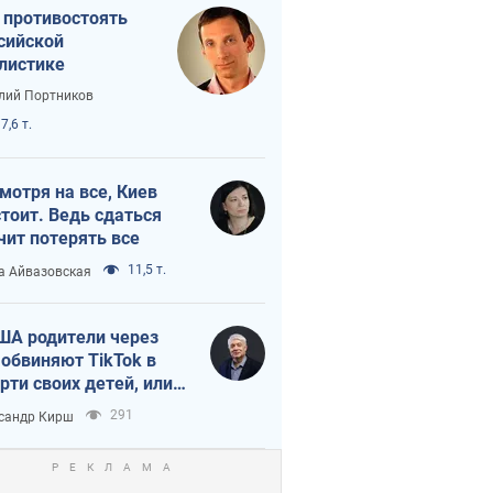
 противостоять
сийской
листике
лий Портников
7,6 т.
мотря на все, Киев
тоит. Ведь сдаться
чит потерять все
11,5 т.
а Айвазовская
ША родители через
 обвиняют TikTok в
рти своих детей, или
ка КНР на молодежь
291
сандр Кирш