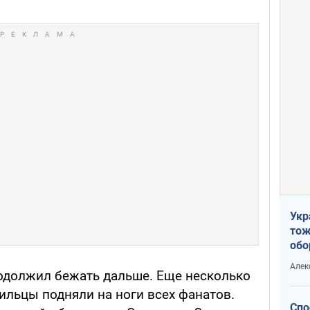
Укр
тож
обо
стр
Алек
рын
родолжил бежать дальше. Еще несколько
зильцы подняли на ноги всех фанатов.
Спо