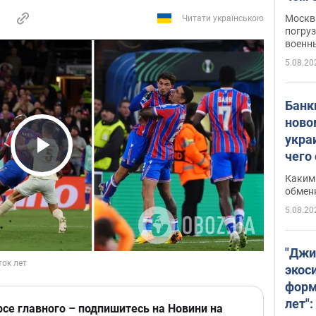
Москва
Читати українською
погруз
военн
5.08.20
Банки
ново
укра
чего
Play Video
Каким 
обмен
5.08.20
"Джи
экос
форм
лет":
рсе главного – подпишитесь на Новини на