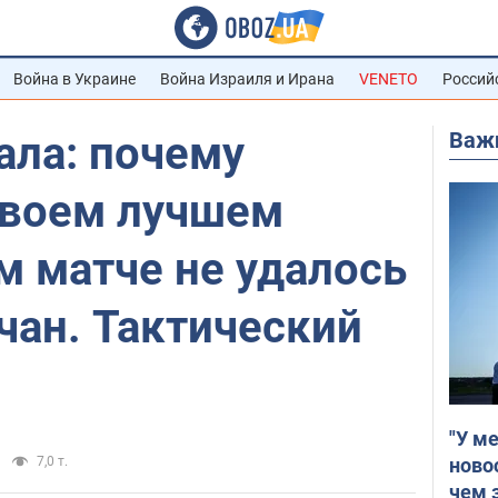
Война в Украине
Война Израиля и Ирана
VENETO
Россий
Важ
ала: почему
своем лучшем
м матче не удалось
чан. Тактический
"У м
ново
7,0 т.
чем 