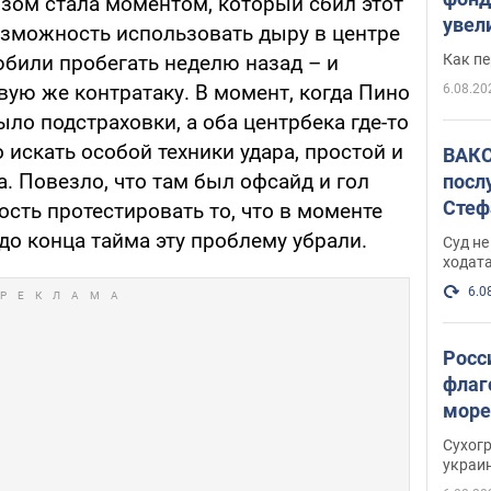
озом стала моментом, который сбил этот
увел
озможность использовать дыру в центре
не х
Как п
юбили пробегать неделю назад – и
вую же контратаку. В момент, когда Пино
6.08.20
ыло подстраховки, а оба центрбека где-то
 искать особой техники удара, простой и
ВАКС
. Повезло, что там был офсайд и гол
посл
Стеф
сть протестировать то, что в моменте
деле
 до конца тайма эту проблему убрали.
Суд н
ходат
6.0
Росс
флаг
море
пост
Сухог
украи