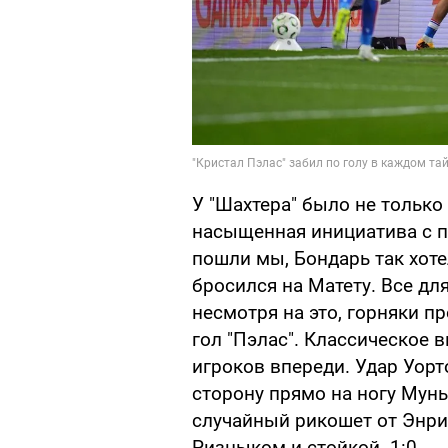
У "Шахтера" было не только
насыщенная инициатива с 
пошли мы, Бондарь так хот
бросился на Матету. Все дл
несмотря на это, горняки п
гол "Пэлас". Классическое
игроков впереди. Удар Уорт
сторону прямо на ногу Мунь
случайный рикошет от Энри
Ризныком и стойкой. 1:0.