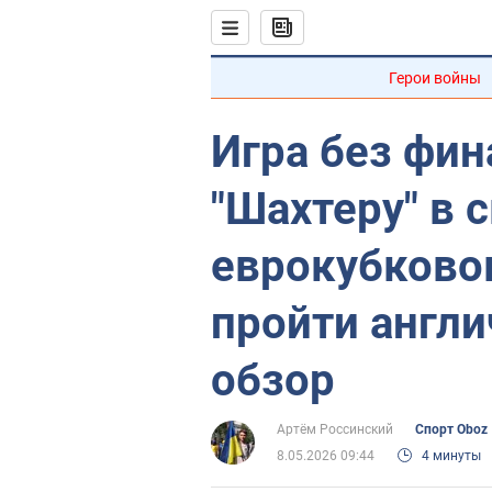
Герои войны
Игра без фин
"Шахтеру" в 
еврокубково
пройти англи
обзор
Артём Россинский
Спорт Oboz
8.05.2026 09:44
4 минуты