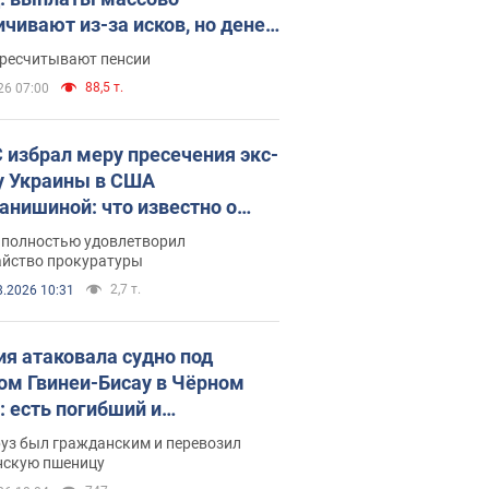
ичивают из-за исков, но денег
ватает
ересчитывают пенсии
88,5 т.
26 07:00
 избрал меру пресечения экс-
у Украины в США
анишиной: что известно о
е полностью удовлетворил
айство прокуратуры
2,7 т.
8.2026 10:31
ия атаковала судно под
ом Гвинеи-Бисау в Чёрном
: есть погибший и
радавшие
руз был гражданским и перевозил
нскую пшеницу