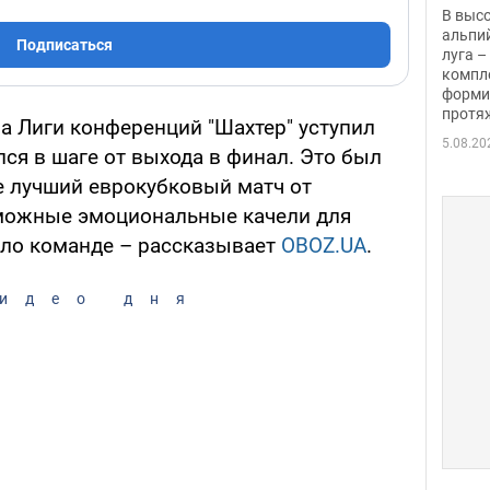
заби
В выс
альпи
Подписаться
луга –
компл
форми
протяж
а Лиги конференций "Шахтер" уступил
5.08.20
лся в шаге от выхода в финал. Это был
е лучший еврокубковый матч от
зможные эмоциональные качели для
ило команде – рассказывает
OBOZ.UA
.
идео дня