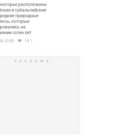
ли тревогу
окогорье расположены
йские и субальпийские
 редкие природные
ексы, которые
ровались на
ении сотен лет
1,6 т.
26 23:00