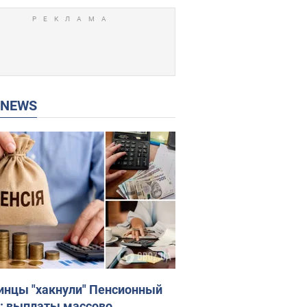
P NEWS
инцы "хакнули" Пенсионный
: выплаты массово