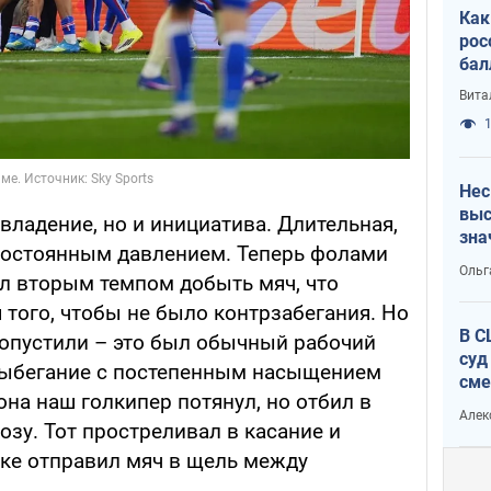
Как
рос
бал
Вита
1
Нес
выс
 владение, но и инициатива. Длительная,
зна
постоянным давлением. Теперь фолами
Ольг
ел вторым темпом добыть мяч, что
я того, чтобы не было контрзабегания. Но
В С
ропустили – это был обычный рабочий
суд
 выбегание с постепенным насыщением
сме
она наш голкипер потянул, но отбил в
Ата
Алек
озу. Тот простреливал в касание и
ке отправил мяч в щель между