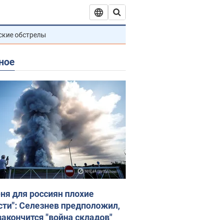
ские обстрелы
ное
еня для россиян плохие
сти": Селезнев предположил,
закончится "война складов"