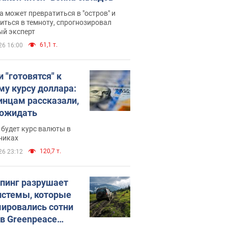
 может превратиться в "остров" и
иться в темноту, спрогнозировал
ый эксперт
61,1 т.
26 16:00
 "готовятся" к
му курсу доллара:
инцам рассказали,
 ожидать
будет курс валюты в
никах
120,7 т.
26 23:12
пинг разрушает
истемы, которые
ировались сотни
 в Greenpeace