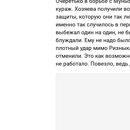
Очеретько в борьбе с Мунь
кураж. Хозяева получили в
защиты, которую они так л
именно так случилось в пер
выбежал один на один, не б
блуждали. Ему не надо было
плотный удар мимо Ризныка
отменили. Это как возможно
не работало. Повезло, ведь