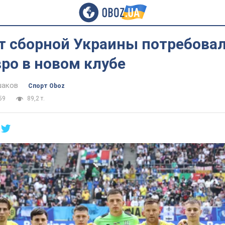
т сборной Украины потребовал
вро в новом клубе
шаков
Спорт Oboz
59
89,2 т.