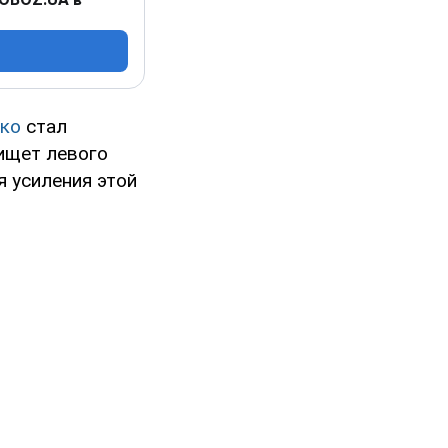
нко
стал
 ищет левого
я усиления этой