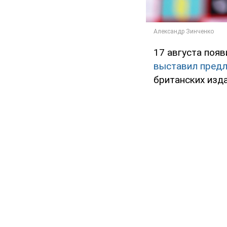
17 августа поя
выставил пред
британских изда