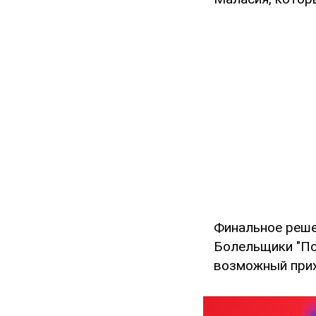
Финальное реше
Болельщики "По
возможный прих