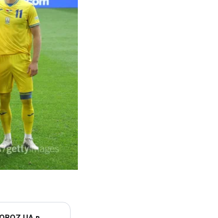
 OBOZ.UA в