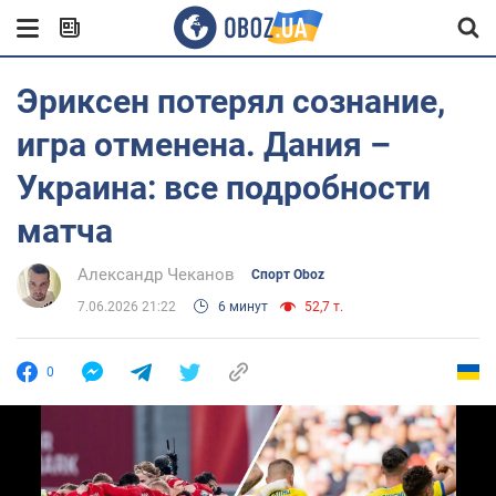
Эриксен потерял сознание,
игра отменена. Дания –
Украина: все подробности
матча
Александр Чеканов
Спорт Oboz
7.06.2026 21:22
6 минут
52,7 т.
0