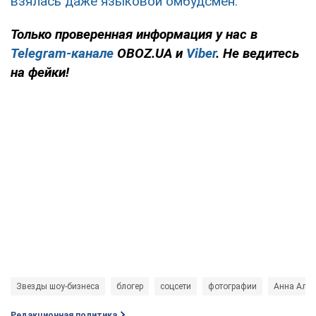
взялась даже языковой омбудсмен.
Только
проверенная информация у нас в
Telegram-канале
OBOZ.UA и
Viber
. Не ведитесь
на фейки!
Звезды шоу-бизнеса
блогер
соцсети
фотографии
Анна Алх
Редакционная политика