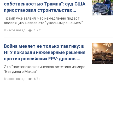
собственностью Трампа": суд США
приостановил строительство
бального зала стоимостью 400 млн
Трамп уже заявил, что немедленно подаст
долларов
апелляцию, назвав это "ужасным решением"
8 часов назад
1,7 т.
Война меняет не только тактику: в
НГУ показали инженерные решения
против российских FPV-дронов.
Фото
Это "постапокалиптическая эстетика из мира
"Безумного Макса"
8 часов назад
6,7 т.