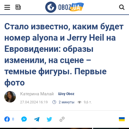
Стало известно, каким будет
номер аlyona и Jerry Heil на
Евровидении: образы
изменили, на сцене –
темные фигуры. Первые
фото
Катерина Малай
Шоу Oboz
27.04.2024 16:19
2 минуты
9,6 т.
0