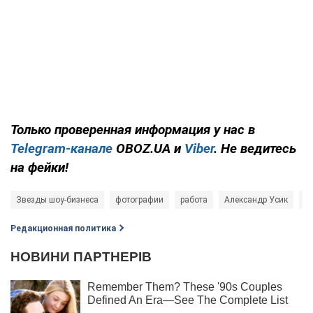
Только
проверенная информация у нас в
Telegram-канале
OBOZ.UA и
Viber
. Не ведитесь
на фейки!
Звезды шоу-бизнеса
фотографии
работа
Александр Усик
Е
Редакционная политика