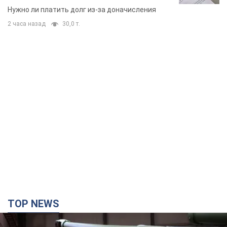
вынес неожиданное решение
Нужно ли платить долг из-за доначисления
2 часа назад
30,0 т.
TOP NEWS