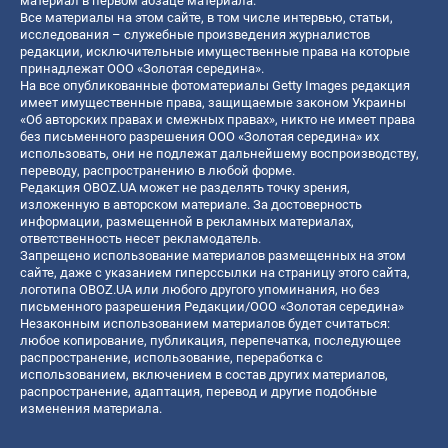
материал в первом абзаце материала.
Все материалы на этом сайте, в том числе интервью, статьи,
исследования – служебные произведения журналистов
редакции, исключительные имущественные права на которые
принадлежат ООО «Золотая середина».
На все опубликованные фотоматериалы Getty Images редакция
имеет имущественные права, защищаемые законом Украины
«Об авторских правах и смежных правах», никто не имеет права
без письменного разрешения ООО «Золотая середина» их
использовать, они не подлежат дальнейшему воспроизводству,
переводу, распространению в любой форме.
Редакция OBOZ.UA может не разделять точку зрения,
изложенную в авторском материале. За достоверность
информации, размещенной в рекламных материалах,
ответственность несет рекламодатель.
Запрещено использование материалов размещенных на этом
сайте, даже с указанием гиперссылки на страницу этого сайта,
логотипа OBOZ.UA или любого другого упоминания, но без
письменного разрешения Редакции/ООО «Золотая середина»
Незаконным использованием материалов будет считаться:
любое копирование, публикация, перепечатка, последующее
распространение, использование, переработка с
использованием, включением в состав других материалов,
распространение, адаптация, перевод и другие подобные
изменения материала.