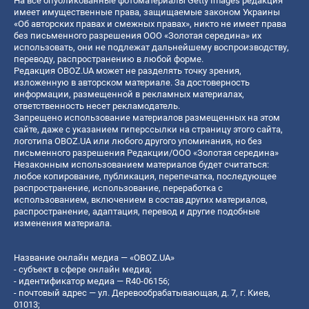
На все опубликованные фотоматериалы Getty Images редакция
имеет имущественные права, защищаемые законом Украины
«Об авторских правах и смежных правах», никто не имеет права
без письменного разрешения ООО «Золотая середина» их
использовать, они не подлежат дальнейшему воспроизводству,
переводу, распространению в любой форме.
Редакция OBOZ.UA может не разделять точку зрения,
изложенную в авторском материале. За достоверность
информации, размещенной в рекламных материалах,
ответственность несет рекламодатель.
Запрещено использование материалов размещенных на этом
сайте, даже с указанием гиперссылки на страницу этого сайта,
логотипа OBOZ.UA или любого другого упоминания, но без
письменного разрешения Редакции/ООО «Золотая середина»
Незаконным использованием материалов будет считаться:
любое копирование, публикация, перепечатка, последующее
распространение, использование, переработка с
использованием, включением в состав других материалов,
распространение, адаптация, перевод и другие подобные
изменения материала.
Название онлайн медиа — «OBOZ.UA»
- субъект в сфере онлайн медиа;
- идентификатор медиа — R40-06156;
- почтовый адрес — ул. Деревообрабатывающая, д. 7, г. Киев,
01013;