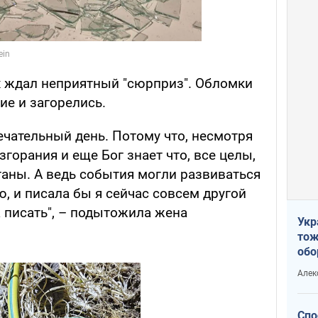
их ждал неприятный "сюрприз". Обломки
е и загорелись.
ечательный день. Потому что, несмотря
згорания и еще Бог знает что, все целы,
ганы. А ведь события могли развиваться
, и писала бы я сейчас совсем другой
 писать", – подытожила жена
Укр
тож
обо
стр
Алек
рын
Спо