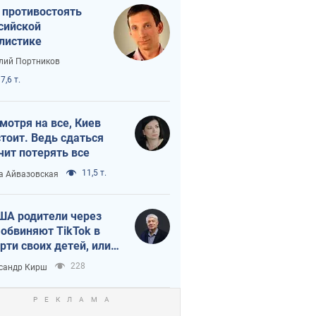
 противостоять
сийской
листике
лий Портников
7,6 т.
мотря на все, Киев
тоит. Ведь сдаться
чит потерять все
11,5 т.
а Айвазовская
ША родители через
 обвиняют TikTok в
рти своих детей, или
ка КНР на молодежь
228
сандр Кирш