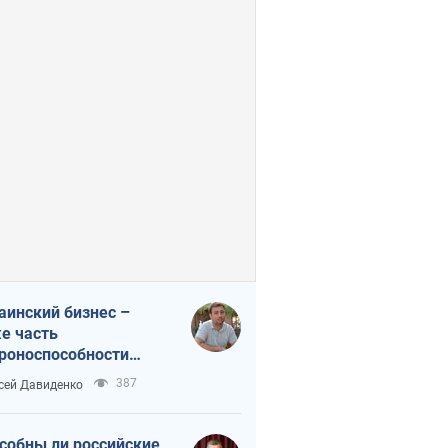
аинский бизнес –
е часть
роноспособности
аны. Не отдавайте их
387
сей Давиденко
ок чужим
собны ли российские