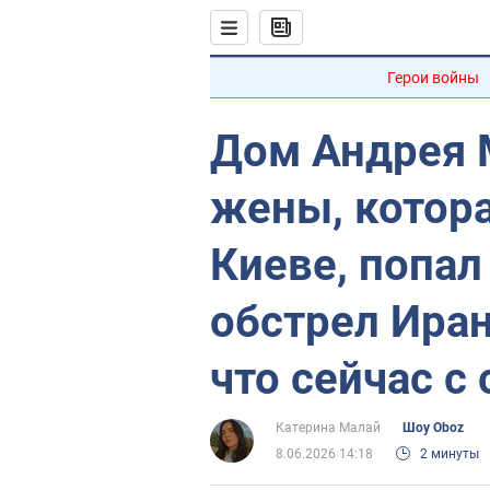
Герои войны
Дом Андрея 
жены, котора
Киеве, попал
обстрел Иран
что сейчас с
Катерина Малай
Шоу Oboz
8.06.2026 14:18
2 минуты