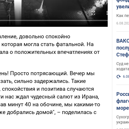
увел
не х
Как п
6.08.20
вление, довольно спокойно
ВАКС
 которая могла стать фатальной. На
посл
зала о положительных впечатлениях от
Стеф
деле
Суд н
ходат
ень! Просто потрясающий. Вечер мы
6.0
азать, сильно задержались. Такие
спокойствия и позитива случаются
Росс
ути нас ждал чудесный салют из Ирана,
флаг
ав минут 40 на обочине, мы какими-то
море
е добрались домой", – поделилась с
пост
Сухог
украи