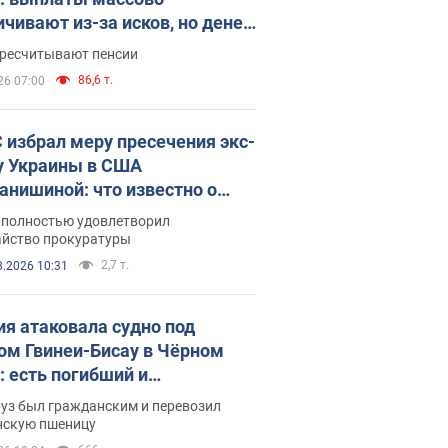
ичивают из-за исков, но денег
ватает
ересчитывают пенсии
86,6 т.
26 07:00
 избрал меру пресечения экс-
у Украины в США
анишиной: что известно о
е полностью удовлетворил
айство прокуратуры
2,7 т.
8.2026 10:31
ия атаковала судно под
ом Гвинеи-Бисау в Чёрном
: есть погибший и
радавшие
руз был гражданским и перевозил
нскую пшеницу