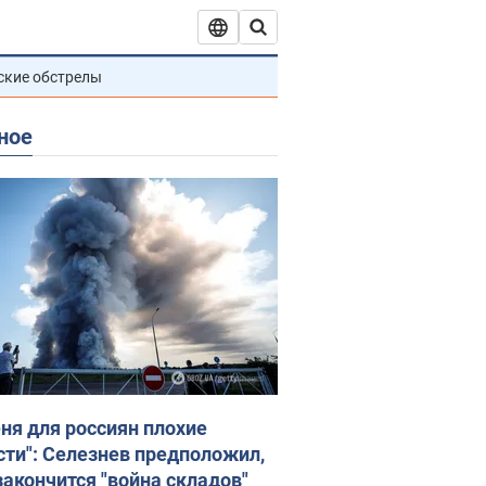
ские обстрелы
ное
еня для россиян плохие
сти": Селезнев предположил,
закончится "война складов"