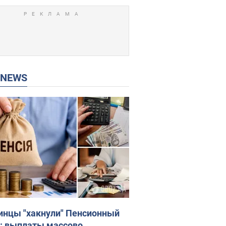
P NEWS
инцы "хакнули" Пенсионный
: выплаты массово