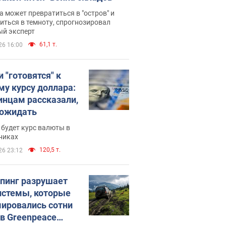
 может превратиться в "остров" и
иться в темноту, спрогнозировал
ый эксперт
61,1 т.
26 16:00
 "готовятся" к
му курсу доллара:
инцам рассказали,
 ожидать
будет курс валюты в
никах
120,5 т.
26 23:12
пинг разрушает
истемы, которые
ировались сотни
 в Greenpeace