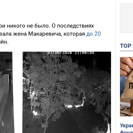
три никого не было. О последствиях
зала жена Макаревича, которая
до 20
яйн.
TO
Укра
фонд