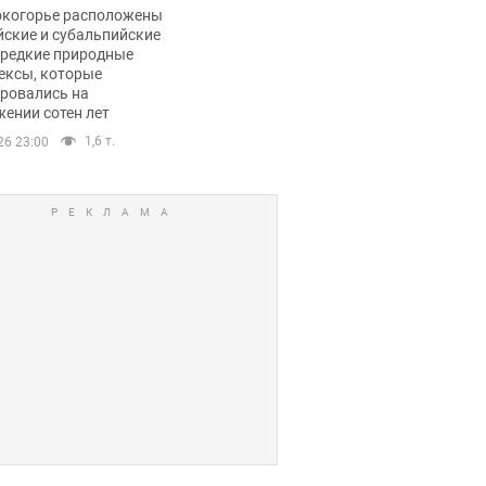
ли тревогу
окогорье расположены
йские и субальпийские
 редкие природные
ексы, которые
ровались на
ении сотен лет
1,6 т.
26 23:00