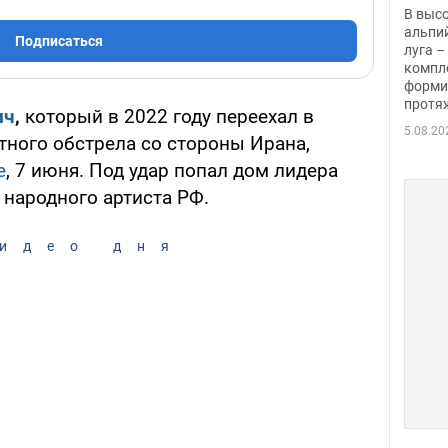
заби
В выс
альпи
Подписаться
луга –
компл
форми
протяж
ич
,
который в 2022 году переехал в
5.08.20
тного обстрела со стороны Ирана,
е
, 7 июня. Под удар попал дом лидера
 народного артиста РФ.
идео дня