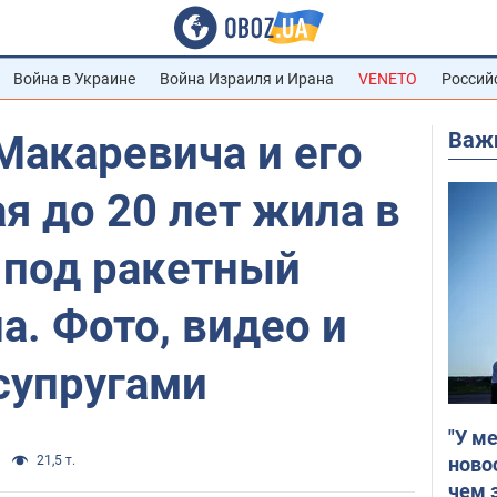
Война в Украине
Война Израиля и Ирана
VENETO
Россий
Важ
Макаревича и его
я до 20 лет жила в
 под ракетный
а. Фото, видео и
 супругами
"У м
ново
21,5 т.
чем 