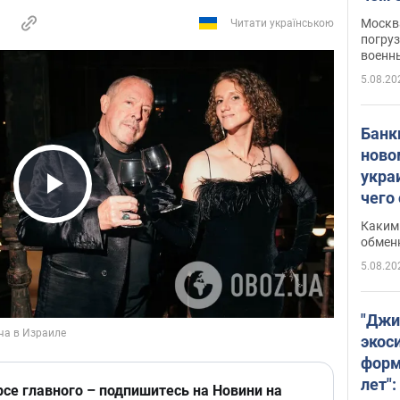
Москва
Читати українською
погруз
военн
5.08.20
Банки
ново
укра
чего
Play Video
Каким 
обмен
5.08.20
"Джи
экос
форм
лет":
рсе главного – подпишитесь на Новини на