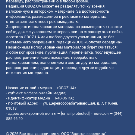
переводу, распространению в любой форме.
Редакция OBOZ.UA может не разделять точку зрения,
изложенную в авторском материале. За достоверность
информации, размещенной в рекламных материалах,
ответственность несет рекламодатель.
Запрещено использование материалов размещенных на этом
сайте, даже с указанием гиперссылки на страницу этого сайта,
логотипа OBOZ.UA или любого другого упоминания, но без
письменного разрешения Редакции/ООО «Золотая середина»
Незаконным использованием материалов будет считаться:
любое копирование, публикация, перепечатка, последующее
распространение, использование, переработка с
использованием, включением в состав других материалов,
распространение, адаптация, перевод и другие подобные
изменения материала.
Название онлайн медиа — «OBOZ.UA»
- субъект в сфере онлайн медиа;
- идентификатор медиа — R40-06156;
- почтовый адрес — ул. Деревообрабатывающая, д. 7, г. Киев,
01013;
- адрес электронной почты —
[email protected]
; - телефон — (044)
585 46 20
© 2026 Все права защищены, ООО "Золотая середина".