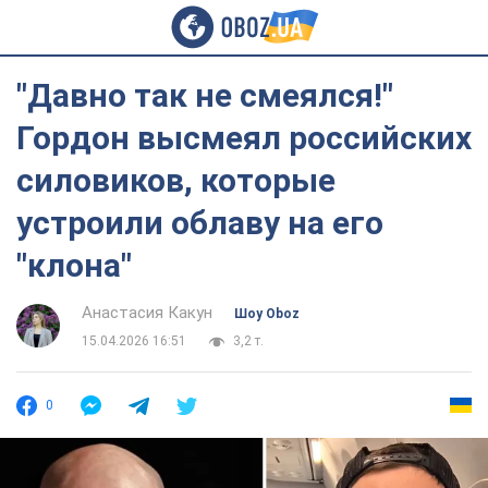
"Давно так не смеялся!"
Гордон высмеял российских
силовиков, которые
устроили облаву на его
"клона"
Анастасия Какун
Шоу Oboz
15.04.2026 16:51
3,2 т.
0