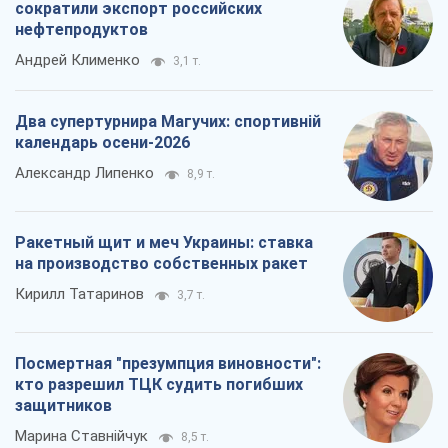
сократили экспорт российских
нефтепродуктов
Андрей Клименко
3,1 т.
Два супертурнира Магучих: спортивній
календарь осени-2026
Александр Липенко
8,9 т.
Ракетный щит и меч Украины: ставка
на производство собственных ракет
Кирилл Татаринов
3,7 т.
Посмертная "презумпция виновности":
кто разрешил ТЦК судить погибших
защитников
Марина Ставнійчук
8,5 т.