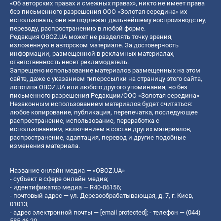
«Об авторских правах и смежных правах», никто не имеет права
без письменного разрешения ООО «Золотая середина» их
использовать, они не подлежат дальнейшему воспроизводству,
переводу, распространению в любой форме.
Редакция OBOZ.UA может не разделять точку зрения,
изложенную в авторском материале. За достоверность
информации, размещенной в рекламных материалах,
ответственность несет рекламодатель.
Запрещено использование материалов размещенных на этом
сайте, даже с указанием гиперссылки на страницу этого сайта,
логотипа OBOZ.UA или любого другого упоминания, но без
письменного разрешения Редакции/ООО «Золотая середина»
Незаконным использованием материалов будет считаться:
любое копирование, публикация, перепечатка, последующее
распространение, использование, переработка с
использованием, включением в состав других материалов,
распространение, адаптация, перевод и другие подобные
изменения материала.
Название онлайн медиа — «OBOZ.UA»
- субъект в сфере онлайн медиа;
- идентификатор медиа — R40-06156;
- почтовый адрес — ул. Деревообрабатывающая, д. 7, г. Киев,
01013;
- адрес электронной почты —
[email protected]
; - телефон — (044)
585 46 20