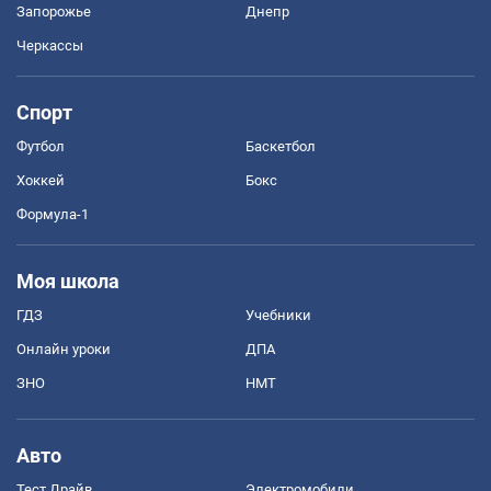
Запорожье
Днепр
Черкассы
Спорт
Футбол
Баскетбол
Хоккей
Бокс
Формула-1
Моя школа
ГДЗ
Учебники
Онлайн уроки
ДПА
ЗНО
НМТ
Авто
Тест Драйв
Электромобили