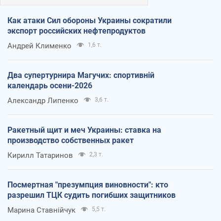
Как атаки Сил обороны Украины сократили
экспорт российских нефтепродуктов
Андрей Клименко
1,6 т.
Два супертурнира Магучих: спортивній
календарь осени-2026
Александр Липенко
3,6 т.
Ракетный щит и меч Украины: ставка на
производство собственных ракет
Кирилл Татаринов
2,3 т.
Посмертная "презумпция виновности": кто
разрешил ТЦК судить погибших защитников
Марина Ставнійчук
5,5 т.