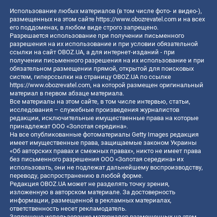
Использование любых материалов (в том числе фото- и видео-),
размещенных на этом сайте
https://www.obozrevatel.com
и на всех
его поддоменах, в любом виде строго запрещено.
Разрешается использование при получении письменного
разрешения на их использование и при условии обязательной
ссылки на сайт OBOZ.UA, а для интернет-изданий - при
получении письменного разрешения на их использование и при
обязательном размещении прямой, открытой для поисковых
систем, гиперссылки на страницу OBOZ.UA по ссылке
https://www.obozrevatel.com
, на которой размещен оригинальный
материал в первом абзаце материала.
Все материалы на этом сайте, в том числе интервью, статьи,
исследования – служебные произведения журналистов
редакции, исключительные имущественные права на которые
принадлежат ООО «Золотая середина».
На все опубликованные фотоматериалы Getty Images редакция
имеет имущественные права, защищаемые законом Украины
«Об авторских правах и смежных правах», никто не имеет права
без письменного разрешения ООО «Золотая середина» их
использовать, они не подлежат дальнейшему воспроизводству,
переводу, распространению в любой форме.
Редакция OBOZ.UA может не разделять точку зрения,
изложенную в авторском материале. За достоверность
информации, размещенной в рекламных материалах,
ответственность несет рекламодатель.
Запрещено использование материалов размещенных на этом