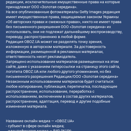
редакции, исключительные имущественные права на которые
принадлежат ООО «Золотая середина».
На все опубликованные фотоматериалы Getty Images редакция
имеет имущественные права, защищаемые законом Украины
«Об авторских правах и смежных правах», никто не имеет права
без письменного разрешения ООО «Золотая середина» их
использовать, они не подлежат дальнейшему воспроизводству,
переводу, распространению в любой форме.
Редакция OBOZ.UA может не разделять точку зрения,
изложенную в авторском материале. За достоверность
информации, размещенной в рекламных материалах,
ответственность несет рекламодатель.
Запрещено использование материалов размещенных на этом
сайте, даже с указанием гиперссылки на страницу этого сайта,
логотипа OBOZ.UA или любого другого упоминания, но без
письменного разрешения Редакции/ООО «Золотая середина»
Незаконным использованием материалов будет считаться:
любое копирование, публикация, перепечатка, последующее
распространение, использование, переработка с
использованием, включением в состав других материалов,
распространение, адаптация, перевод и другие подобные
изменения материала.
Название онлайн медиа — «OBOZ.UA»
- субъект в сфере онлайн медиа;
- идентификатор медиа — R40-06156;