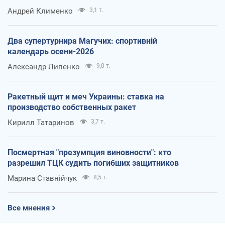
Андрей Клименко
3,1 т.
Два супертурнира Магучих: спортивній
календарь осени-2026
Александр Липенко
9,0 т.
Ракетный щит и меч Украины: ставка на
производство собственных ракет
Кирилл Татаринов
3,7 т.
Посмертная "презумпция виновности": кто
разрешил ТЦК судить погибших защитников
Марина Ставнійчук
8,5 т.
Все мнения