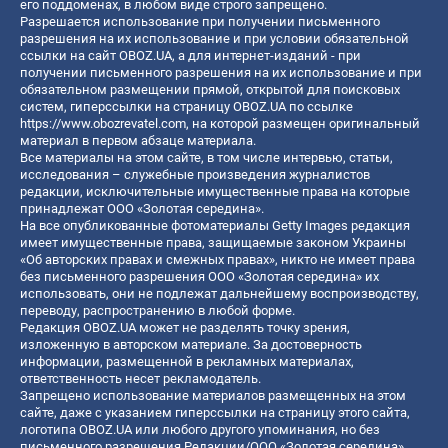
его поддоменах, в любом виде строго запрещено.
Разрешается использование при получении письменного
разрешения на их использование и при условии обязательной
ссылки на сайт OBOZ.UA, а для интернет-изданий - при
получении письменного разрешения на их использование и при
обязательном размещении прямой, открытой для поисковых
систем, гиперссылки на страницу OBOZ.UA по ссылке
https://www.obozrevatel.com
, на которой размещен оригинальный
материал в первом абзаце материала.
Все материалы на этом сайте, в том числе интервью, статьи,
исследования – служебные произведения журналистов
редакции, исключительные имущественные права на которые
принадлежат ООО «Золотая середина».
На все опубликованные фотоматериалы Getty Images редакция
имеет имущественные права, защищаемые законом Украины
«Об авторских правах и смежных правах», никто не имеет права
без письменного разрешения ООО «Золотая середина» их
использовать, они не подлежат дальнейшему воспроизводству,
переводу, распространению в любой форме.
Редакция OBOZ.UA может не разделять точку зрения,
изложенную в авторском материале. За достоверность
информации, размещенной в рекламных материалах,
ответственность несет рекламодатель.
Запрещено использование материалов размещенных на этом
сайте, даже с указанием гиперссылки на страницу этого сайта,
логотипа OBOZ.UA или любого другого упоминания, но без
письменного разрешения Редакции/ООО «Золотая середина»