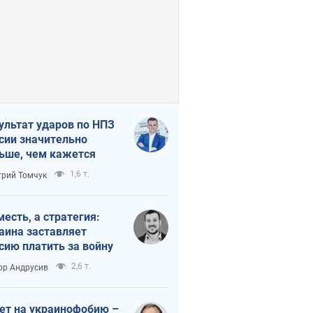
ультат ударов по НПЗ
сии значительно
ьше, чем кажется
1,6 т.
рий Томчук
месть, а стратегия:
аина заставляет
сию платить за войну
2,6 т.
ор Андрусив
ет на украинофобию –