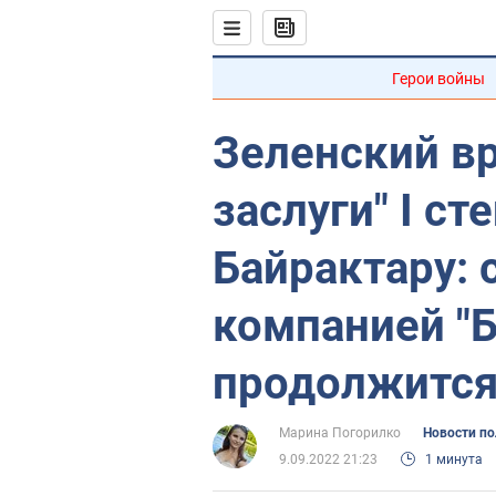
Герои войны
Зеленский вр
заслуги" I ст
Байрактару: 
компанией "Б
продолжится
Марина Погорилко
Новости п
9.09.2022 21:23
1 минута