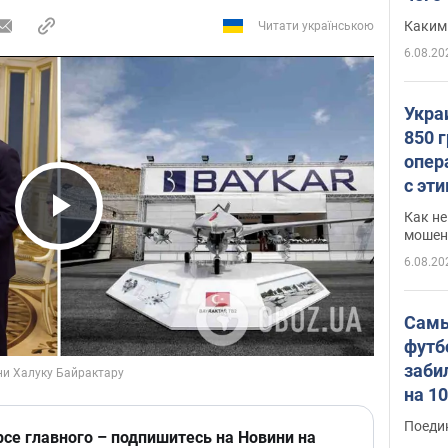
Каким
Читати українською
6.08.20
Укра
850 
опер
с эт
Как не
Play Video
мошен
6.08.20
Самы
футб
заби
на 1
Виде
Поеди
рсе главного – подпишитесь на Новини на