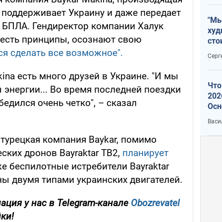
, поддерживает Украину и даже передает
"Мы
 БПЛА. Гендиректор компании Халук
худ
х есть принципы, осознают свою
сто
отч
ся сделать все возможное".
Серг
рак
kina есть много друзей в Украине. "И мы
Что
 энергии... Во время последней поездки
202
бедился очень четко", – сказал
Осн
нов
Васи
турецкая компания Baykar, помимо
ских дронов Bayraktar TB2,
планирует
е беспилотные истребители Bayraktar
ены двумя типами украинских двигателей.
ция у нас в Telegram-канале
Obozrevatel
йки!