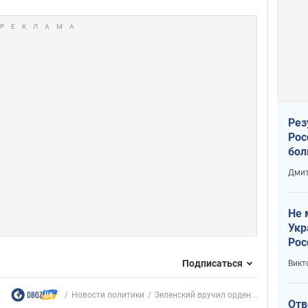
Рез
Рос
бол
Дмит
Не 
Укр
Рос
Подписаться
Викт
Новости политики
Зеленский вручил орден...
Отв