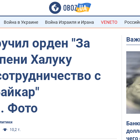
Война в Украине
Война Израиля и Ирана
VENETO
Россий
Важ
учил орден "За
епени Халуку
сотрудничество с
айкар"
. Фото
Банк
олитики
долл
10,2 т.
чего