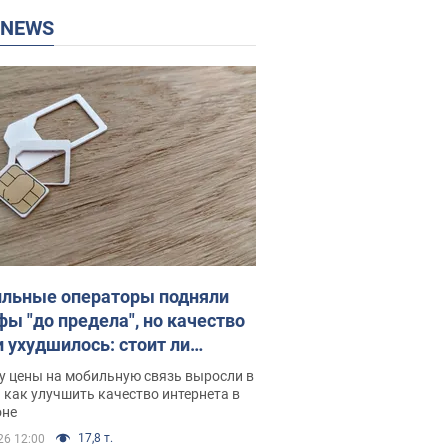
P NEWS
льные операторы подняли
фы "до предела", но качество
и ухудшилось: стоит ли
ваться на цены
у цены на мобильную связь выросли в
 как улучшить качество интернета в
оне
17,8 т.
26 12:00