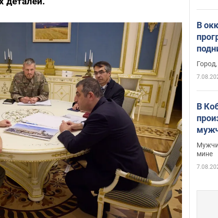
х деталей.
В ок
прог
подн
виде
Город,
7.08.20
В Ко
прои
мужч
Мужчи
мине
7.08.20