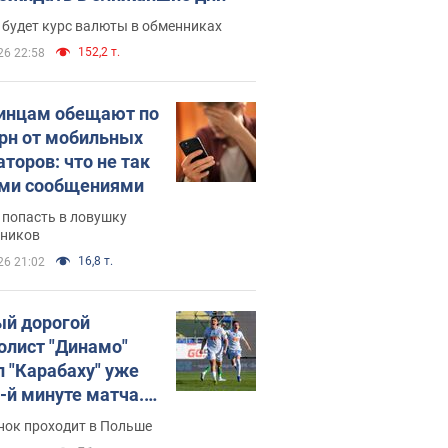
 будет курс валюты в обменниках
152,2 т.
26 22:58
инцам обещают по
грн от мобильных
аторов: что не так
ими сообщениями
 попасть в ловушку
ников
16,8 т.
26 21:02
й дорогой
олист "Динамо"
л "Карабаху" уже
0-й минуте матча.
о
нок проходит в Польше