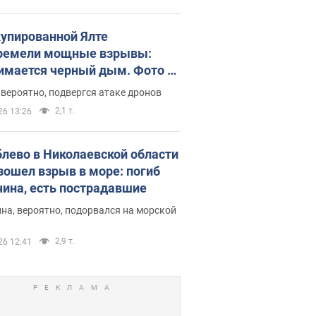
купированной Ялте
ремели мощные взрывы:
имается черный дым. Фото и
о
 вероятно, подвергся атаке дронов
2,1 т.
26 13:26
блево в Николаевской области
зошел взрыв в море: погиб
ина, есть пострадавшие
на, вероятно, подорвался на морской
2,9 т.
26 12:41