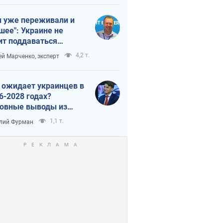
 уже переживали и
шее": Украине не
ит поддаваться
аянию из-за
4,2 т.
ей Марченко, эксперт
етного террора
 ожидает украинцев в
6-2028 годах?
овные выводы из
ых прогнозов от НБУ
1,1 т.
лий Фурман