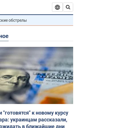
ские обстрелы
ное
и "готовятся" к новому курсу
ара: украинцам рассказали,
 ожидать в ближайшие дни