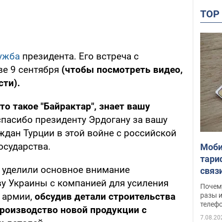
TO
ужба
президента. Его встреча с
ве 9 сентября
(чтобы посмотреть видео,
сти).
то такое "Байрактар", знает вашу
спасибо президенту Эрдогану за вашу
ждан Турции в этой войне с российской
государства.
Моби
тари
и уделили основное внимание
связ
жало
у Украины с компанией для усиления
Почем
 армии,
обсудив детали строительства
разы и
телеф
 производство новой продукции с
7.08.20