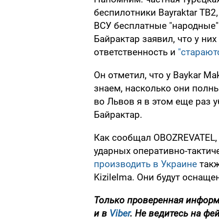
беспилотники Bayraktar TB2
ВСУ бесплатные "народные"
Байрактар заявил, что у ни
ответственность и
"старают
Он отметил, что у Baykar Ma
знаем, насколько они полны
во Львов я в этом еще раз у
Байрактар.
Как сообщал OBOZREVATEL, 
ударных оперативно-тактиче
производить в Украине
такж
Kizilelma. Они будут оснащ
Только проверенная информа
и в
Viber
. Не ведитесь на фе