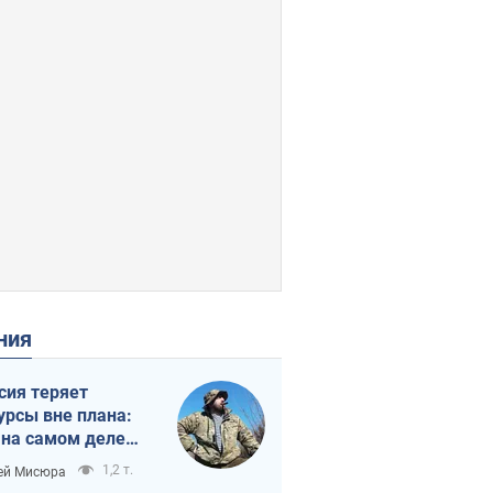
ения
сия теряет
урсы вне плана:
 на самом деле
тует темп войны
1,2 т.
ей Мисюра