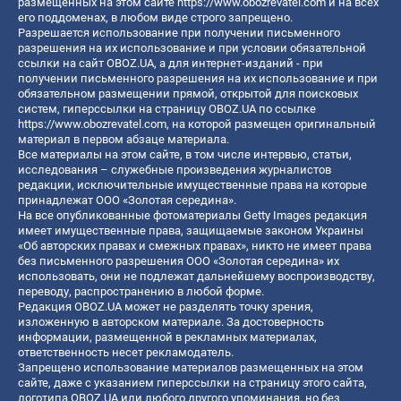
размещенных на этом сайте
https://www.obozrevatel.com
и на всех
его поддоменах, в любом виде строго запрещено.
Разрешается использование при получении письменного
разрешения на их использование и при условии обязательной
ссылки на сайт OBOZ.UA, а для интернет-изданий - при
получении письменного разрешения на их использование и при
обязательном размещении прямой, открытой для поисковых
систем, гиперссылки на страницу OBOZ.UA по ссылке
https://www.obozrevatel.com
, на которой размещен оригинальный
материал в первом абзаце материала.
Все материалы на этом сайте, в том числе интервью, статьи,
исследования – служебные произведения журналистов
редакции, исключительные имущественные права на которые
принадлежат ООО «Золотая середина».
На все опубликованные фотоматериалы Getty Images редакция
имеет имущественные права, защищаемые законом Украины
«Об авторских правах и смежных правах», никто не имеет права
без письменного разрешения ООО «Золотая середина» их
использовать, они не подлежат дальнейшему воспроизводству,
переводу, распространению в любой форме.
Редакция OBOZ.UA может не разделять точку зрения,
изложенную в авторском материале. За достоверность
информации, размещенной в рекламных материалах,
ответственность несет рекламодатель.
Запрещено использование материалов размещенных на этом
сайте, даже с указанием гиперссылки на страницу этого сайта,
логотипа OBOZ.UA или любого другого упоминания, но без