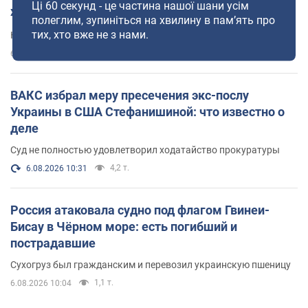
Ці 60 секунд - це частина нашої шани усім
хватает
полеглим, зупиніться на хвилину в пам’ять про
тих, хто вже не з нами.
Как пересчитывают пенсии
105,8 т.
6.08.2026 07:00
ВАКС избрал меру пресечения экс-послу
Украины в США Стефанишиной: что известно о
деле
Суд не полностью удовлетворил ходатайство прокуратуры
4,2 т.
6.08.2026 10:31
Россия атаковала судно под флагом Гвинеи-
Бисау в Чёрном море: есть погибший и
пострадавшие
Сухогруз был гражданским и перевозил украинскую пшеницу
1,1 т.
6.08.2026 10:04