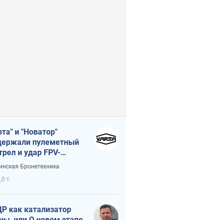
рта" и "Новатор"
ержали пулеметный
трел и удар FPV-
на, сохранив жизнь
инская Бронетехника
церу ВСУ
,0 т.
Р как катализатор
ны, или О новом этапе