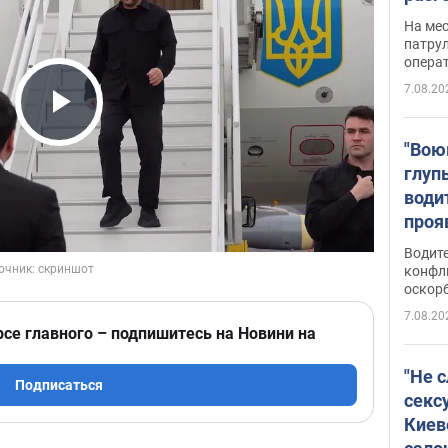
марш
На ме
адми
патрул
опера
Виде
7.08.20
Play Video
"Вою
глуп
води
проя
укра
Водите
попла
конфл
оскорб
Виде
7.08.20
рсе главного – подпишитесь на Новини на
"Не 
Подписаться
секс
Киев