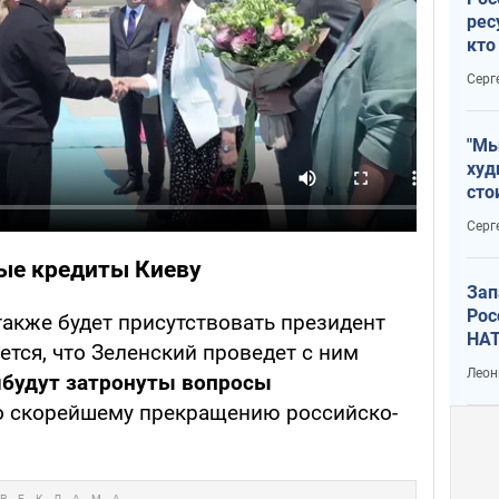
рес
кто
дик
Серг
"Мы
худ
сто
отч
Серг
рак
вые кредиты Киеву
Зап
Рос
также будет присутствовать президент
НАТ
тся, что Зеленский проведет с ним
Леон
й
будут затронуты вопросы
 скорейшему прекращению российско-