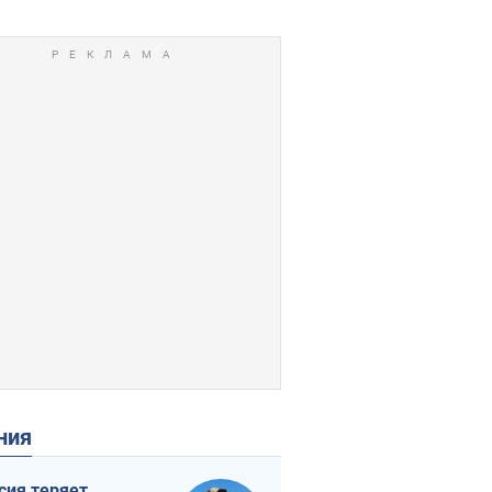
ения
сия теряет