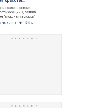
на красоты
рбил женщину
дник салона оценил
е химиотерапии,
ость женщины, заявив,
нее "мужская стрижка"
орелся скандал.
13,8 т.
8.2026 22:11