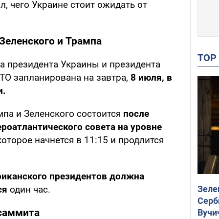
л, чего Украине стоит ожидать от
 Зеленского и Трампа
TO
а президента Украины и президента
ТО запланирована на завтра,
8 июля, в
и.
мпа и Зеленского состоится
после
роатлантического совета на уровне
оторое начнется в 11:15 и продлится
риканского президентов должна
Зеле
тся
один час.
Серб
 саммита
Вучи