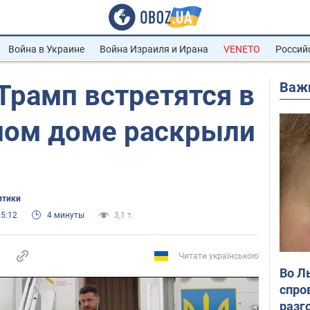
Война в Украине
Война Израиля и Ирана
VENETO
Россий
Важ
Трамп встретятся в
елом доме раскрыли
итики
15:12
4 минуты
3,1 т.
Читати українською
Во Л
спро
разг