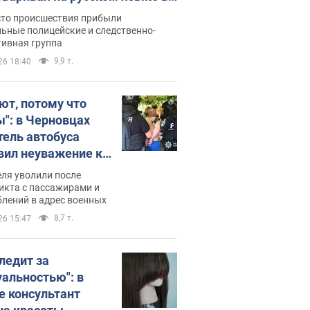
рутке: полиция составила
сто происшествия прибыли
нистративный протокол.
ьные полицейские и следственно-
тивная группа
о
9,9 т.
26 18:40
ют, потому что
ы": в Черновцах
тель автобуса
вил неуважение к
инским военным и
ля уволили после
тился за это.
икта с пассажирами и
лений в адрес военных
о
8,7 т.
26 15:47
следит за
уальностью": в
е консультант