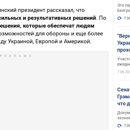
Это пе
нский президент рассказал, что
Белгр
сильных и результативных решений
. По
7.0
ешения, которые обеспечат людям
возможностей для обороны и еще более
"Вер
ду Украиной, Европой и Америкой.
Укра
прох
плак
Участ
ежедн
7.08.20
Сена
Грэм
что 
Докум
эконо
7.0