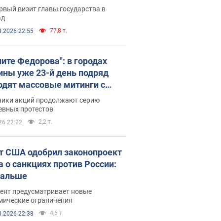
рвый визит главы государства в
ад
77,8 т.
8.2026 22:55
ните Федорова": в городах
ины уже 23-й день подряд
одят массовые митинги с
атами. Фото и видео
ники акций продолжают серию
евных протестов
2,2 т.
26 22:22
т США одобрил законопроект
а о санкциях против России:
дальше
ент предусматривает новые
мические ограничения
4,6 т.
8.2026 22:38