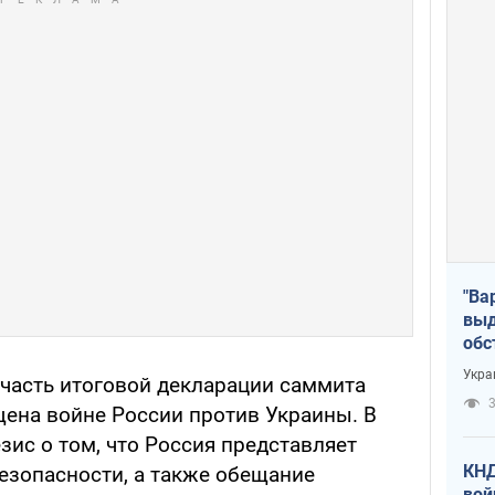
"Ва
выд
обс
дро
Укра
часть итоговой декларации саммита
офи
3
щена войне России против Украины. В
зис о том, что Россия представляет
КНД
езопасности, а также обещание
вой