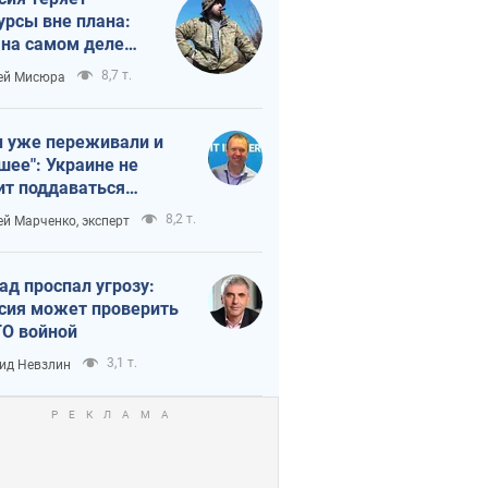
урсы вне плана:
 на самом деле
тует темп войны
8,7 т.
ей Мисюра
 уже переживали и
шее": Украине не
ит поддаваться
аянию из-за
8,2 т.
ей Марченко, эксперт
етного террора
ад проспал угрозу:
сия может проверить
О войной
3,1 т.
ид Невзлин