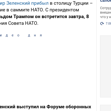
сало
ир Зеленский прибыл
в столицу Турции –
оско
Сотру
тие в саммите НАТО. С президентом
посл
внешн
ьдом Трампом он встретится завтра, 8
что у 
разг
ния Совета НАТО.
Фото
7.0
идео дня
енский выступил на Форуме оборонных