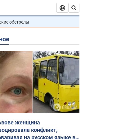
ские обстрелы
ное
ьвове женщина
воцировала конфликт,
оваривая на русском языке в