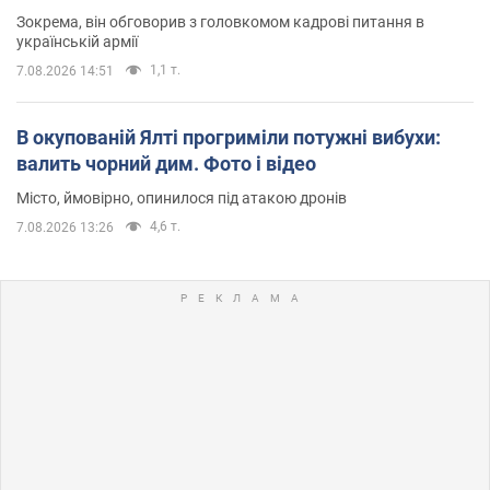
Зокрема, він обговорив з головкомом кадрові питання в
українській армії
1,1 т.
7.08.2026 14:51
В окупованій Ялті прогриміли потужні вибухи:
валить чорний дим. Фото і відео
Місто, ймовірно, опинилося під атакою дронів
4,6 т.
7.08.2026 13:26