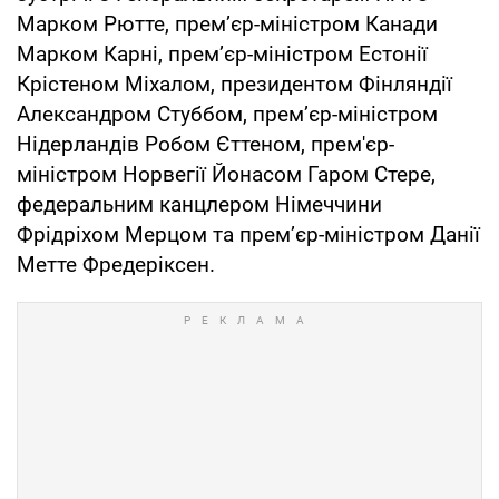
Марком Рютте, премʼєр-міністром Канади
Марком Карні, прем’єр-міністром Естонії
Крістеном Міхалом, президентом Фінляндії
Александром Стуббом, прем’єр-міністром
Нідерландів Робом Єттеном, прем'єр-
міністром Норвегії Йонасом Гаром Стере,
федеральним канцлером Німеччини
Фрідріхом Мерцом та прем’єр-міністром Данії
Метте Фредеріксен.