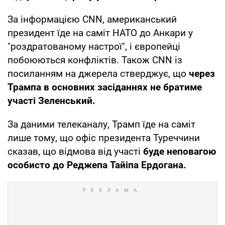
За інформацією CNN, американський
президент їде на саміт НАТО до Анкари у
"роздратованому настрої", і європейці
побоюються конфліктів. Також CNN із
посиланням на джерела стверджує, що
через
Трампа в основних засіданнях не братиме
участі Зеленський.
За даними телеканалу, Трамп їде на саміт
лише тому, що офіс президента Туреччини
сказав, що відмова від участі
буде неповагою
особисто до Реджепа Тайіпа Ердогана.