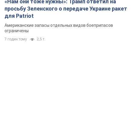
«Нам они тоже нужны»: Трамп ответил на
просьбу Зеленского о передаче Украине ракет
для Patriot
Американские запасы отдельных видов боеприпасов
ограничены
7 годин тому
2,5 т.