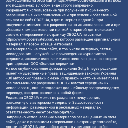
размещенных на этом сайте
https://www.obozrevatel.com
и на всех
его поддоменах, в любом виде строго запрещено.
Разрешается использование при получении письменного
разрешения на их использование и при условии обязательной
ссылки на сайт OBOZ.UA, а для интернет-изданий - при
получении письменного разрешения на их использование и при
обязательном размещении прямой, открытой для поисковых
систем, гиперссылки на страницу OBOZ.UA по ссылке
https://www.obozrevatel.com
, на которой размещен оригинальный
материал в первом абзаце материала.
Все материалы на этом сайте, в том числе интервью, статьи,
исследования – служебные произведения журналистов
редакции, исключительные имущественные права на которые
принадлежат ООО «Золотая середина».
На все опубликованные фотоматериалы Getty Images редакция
имеет имущественные права, защищаемые законом Украины
«Об авторских правах и смежных правах», никто не имеет права
без письменного разрешения ООО «Золотая середина» их
использовать, они не подлежат дальнейшему воспроизводству,
переводу, распространению в любой форме.
Редакция OBOZ.UA может не разделять точку зрения,
изложенную в авторском материале. За достоверность
информации, размещенной в рекламных материалах,
ответственность несет рекламодатель.
Запрещено использование материалов размещенных на этом
сайте, даже с указанием гиперссылки на страницу этого сайта,
логотипа OBOZ.UA или любого другого упоминания, но без