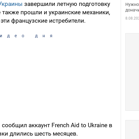
судь
Украины
завершили летную подготовку
Нужно 
неож
донач
е также прошли и украинские механики,
8.08.20
 эти французские истребители.
идео дня
 сообщил аккаунт French Aid to Ukraine в
вки длились шесть месяцев.