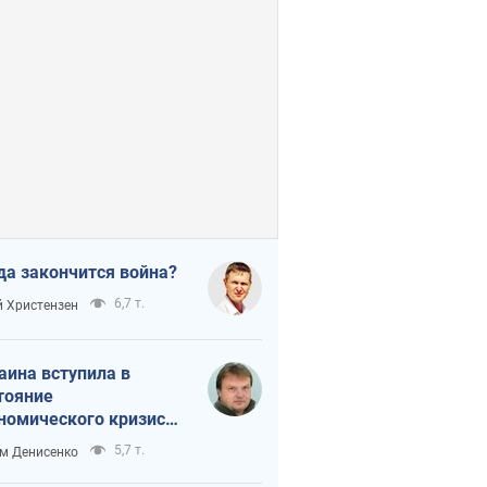
да закончится война?
6,7 т.
 Христензен
аина вступила в
тояние
номического кризиса.
ь ли свет в конце
5,7 т.
м Денисенко
неля?