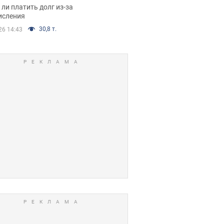
я вынес
ли платить долг из-за
иданное решение
исления
30,8 т.
26 14:43