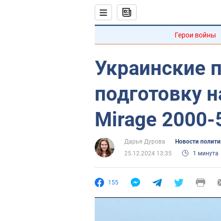
Герои войны
Украинские 
подготовку н
Mirage 2000-
Дарья Дурова
Новости полити
25.12.2024 13:35
1 минута
155