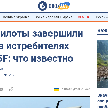
Война в Украине
Война Израиля и Ирана
VENETO
Россий
Важ
пилоты завершили
а истребителях
5F: что известно
ки
21,2 т.
Читати українською
Знач
спец
проб