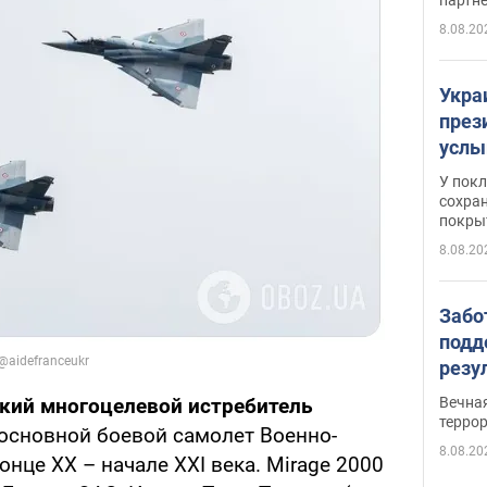
8.08.20
Укра
през
услы
слож
У пок
кото
сохра
покрыт
"зол
8.08.20
Забо
подд
резу
обла
Вечна
ский многоцелевой истребитель
киев
терро
 основной боевой самолет Военно-
8.08.20
нце XX – начале XXI века. Mirage 2000