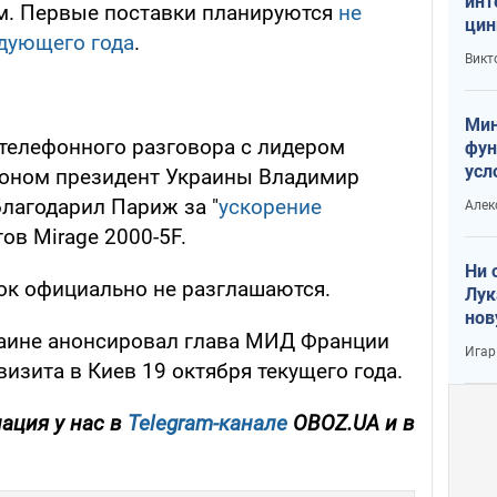
инт
м. Первые поставки планируются
не
цин
едующего года
.
или
Викт
Тра
Мин
 телефонного разговора с лидером
фун
усл
оном президент Украины Владимир
вое
благодарил Париж за "
ускорение
Алек
тов Mirage 2000-5F.
Ни 
ок официально не разглашаются.
Лук
нов
раине анонсировал глава МИД Франции
Игар
визита в Киев 19 октября текущего года.
ация у нас в
Telegram-канале
OBOZ.UA и в