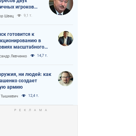
ересов двух
ичных игроков
 тайный план
9,1 т.
ор Швец
мпа и Путина?
ск готовится к
кционированию в
овиях масштабного
нного кризиса
14,7 т.
сандр Левченко
оружия, ни людей: как
ашенко создает
ую армию
12,4 т.
 Тышкевич