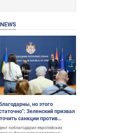
P NEWS
благодарны, но этого
статочно": Зеленский призвал
точить санкции против
ии
дент поблагодарил европейских
еров за финансовую поддержку