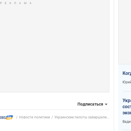
Ког
Юрий
Укр
Подписаться
сос
эко
Новости политики
Украинские пилоты завершили...
Ест
Вади
тун