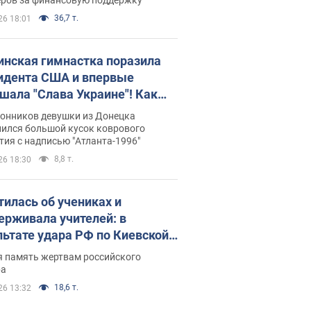
36,7 т.
26 18:01
инская гимнастка поразила
идента США и впервые
шала "Слава Украине"! Как
илась судьба Подкопаевой,
лонников девушки из Донецка
рая 30 лет назад завоевала
нился большой кусок коврового
ия с надписью "Атланта-1996"
ото" Олимпиады
8,8 т.
26 18:30
тилась об учениках и
ерживала учителей: в
льтате удара РФ по Киевской
сти погибли директор
я память жертвам российского
ского лицея, её муж и внук
ра
18,6 т.
26 13:32