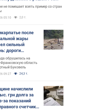
ицей
е не помешает взять пример со стран
ы
2,0 т.
26 05:10
икарпатье после
альной жары
ел сильный
нь: дороги
ратились в реки.
ода обрушилась на
о
-Франковскую область
ортный Буковель
24,3 т.
26 09:27
ине начислили
ыс. грн долга за
из-за показаний
правного счетчика: