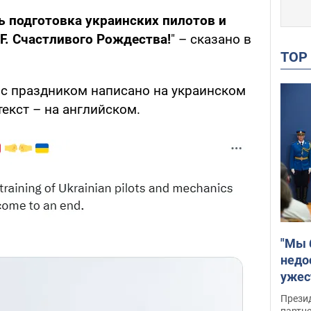
ь подготовка украинских пилотов и
F. Счастливого Рождества!
" – сказано в
TO
 с праздником написано на украинском
текст – на английском.
"Мы 
недо
ужес
Росс
Прези
партн