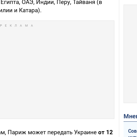
Египта, ОАЭ, Индии, Перу, Тайваня (в
лии и Катара).
Мн
Сов
ам, Париж может передать Украине
от 12