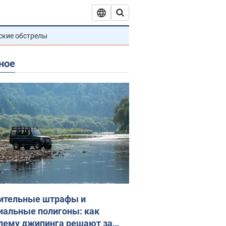
ские обстрелы
ное
ительные штрафы и
иальные полигоны: как
лему джипинга решают за