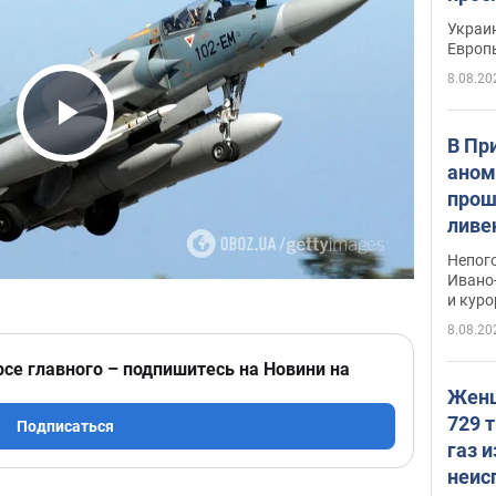
гран
Украин
Европ
8.08.20
Play Video
В Пр
аном
прош
ливе
прев
Непог
Виде
Ивано
и кур
8.08.20
рсе главного – подпишитесь на Новини на
Женщ
729 т
Подписаться
газ 
неис