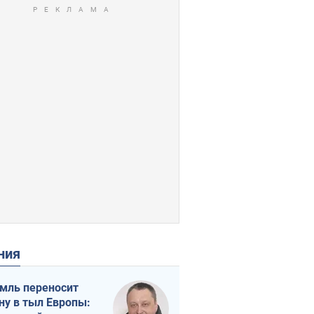
ения
мль переносит
ну в тыл Европы: