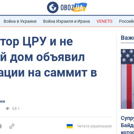
Война в Украине
Война Израиля и Ирана
VENETO
Россий
Важ
тор ЦРУ и не
ый дом объявил
ации на саммит в
ики
5,8 т.
Супр
Байд
Читати українською
кото