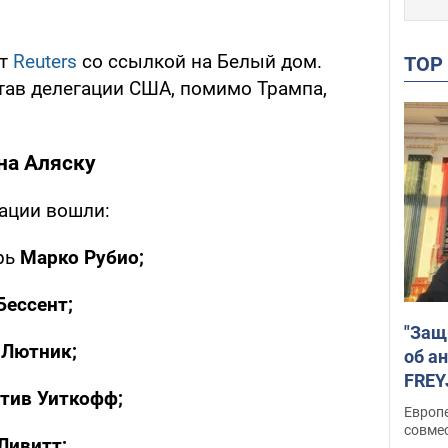
ет
Reuters
со ссылкой на Белый дом.
TO
тав делегации США, помимо Трампа,
на Аляску
ации вошли:
рь
Марко Рубио;
Бессент;
"Защ
 Лютник;
об а
FREY
тив Уиткофф;
подд
Европ
совме
Ливитт;