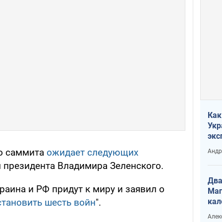
Как
Укр
экс
неф
о саммита
ожидает следующих
Андр
 президента Владимира Зеленского.
Два
раина и РФ придут к миру и заявил о
Маг
кал
становить шесть войн
".
Алек