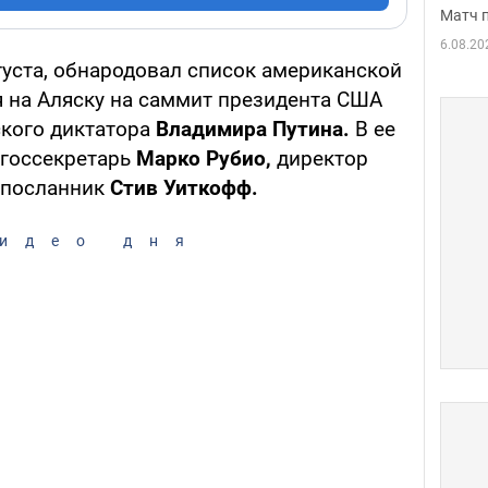
Матч 
6.08.20
густа, обнародовал список американской
 на Аляску на саммит президента США
кого диктатора
Владимира Путина.
В ее
 госсекретарь
Марко Рубио,
директор
цпосланник
Стив Уиткофф.
идео дня