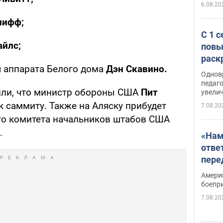
6.08.20
лифф;
С 1 
айлс;
повы
раск
я аппарата Белого дома
Дэн Скавино.
Однов
педаг
ли, что министр обороны США
Пит
увелич
 саммиту. Также на Аляску прибудет
7.08.20
го комитета начальников штабов США
.
«Нам
отве
пере
Patri
Амери
боепр
7.08.20