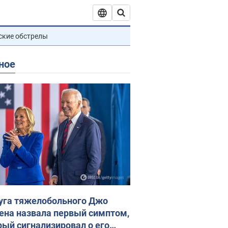
ские обстрелы
ное
уга тяжелобольного Джо
ена назвала первый симптом,
рый сигнализировал о его