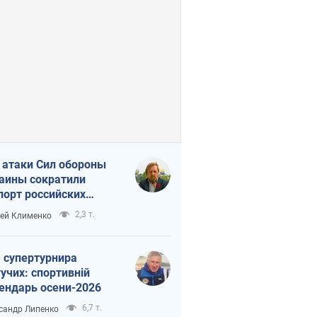
 атаки Сил обороны
аины сократили
порт российских
тепродуктов
2,3 т.
ей Клименко
 супертурнира
учих: спортивній
ендарь осени-2026
6,7 т.
сандр Липенко