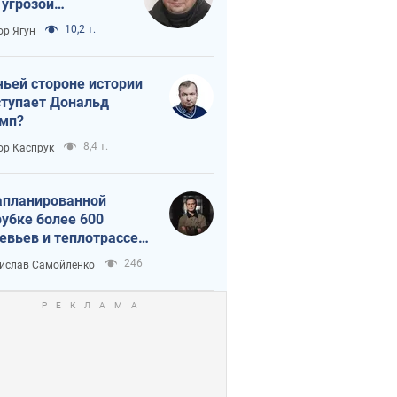
 угрозой
тическая
10,2 т.
ор Ягун
истика
чьей стороне истории
тупает Дональд
мп?
8,4 т.
ор Каспрук
апланированной
убке более 600
евьев и теплотрассе:
 происходит на
246
ислав Самойленко
емках в Киеве