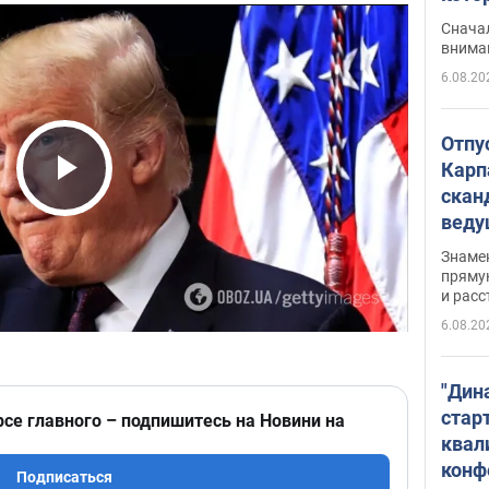
"агр
Сначал
внима
6.08.20
Отпу
Карп
скан
Play Video
вед
несп
Знаме
захе
пряму
и расс
6.08.20
"Дин
стар
рсе главного – подпишитесь на Новини на
квал
конф
Подписаться