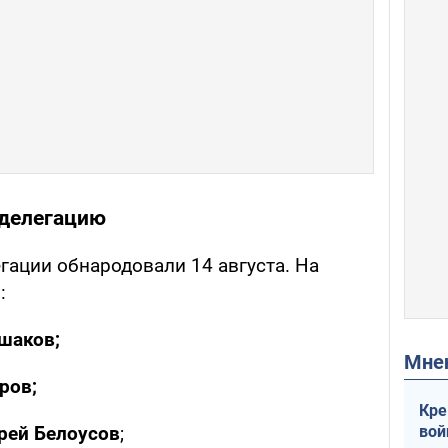
 делегацию
гации обнародовали 14 августа. На
и
:
шаков;
Мн
ров;
Кре
вой
рей Белоусов
;