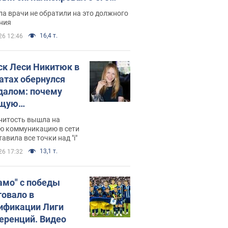
ессивном" раке
а врачи не обратили на это должного
ния
16,4 т.
26 12:46
ск Леси Никитюк в
атах обернулся
далом: почему
ущую
раведливо
нитость вышла на
йтили
ю коммуникацию в сети
тавила все точки над "i"
13,1 т.
26 17:32
амо" с победы
товало в
ификации Лиги
еренций. Видео