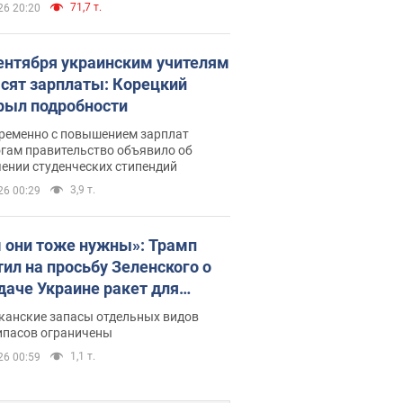
71,7 т.
26 20:20
сентября украинским учителям
сят зарплаты: Корецкий
рыл подробности
ременно с повышением зарплат
огам правительство объявило об
ении студенческих стипендий
3,9 т.
26 00:29
 они тоже нужны»: Трамп
тил на просьбу Зеленского о
даче Украине ракет для
ot
канские запасы отдельных видов
ипасов ограничены
1,1 т.
26 00:59