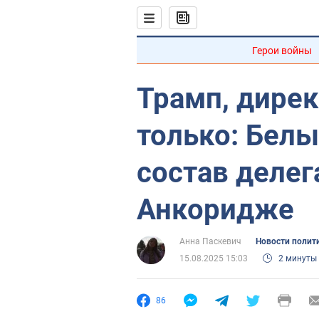
Герои войны
Трамп, дирек
только: Бел
состав делег
Анкоридже
Анна Паскевич
Новости полит
15.08.2025 15:03
2 минуты
86