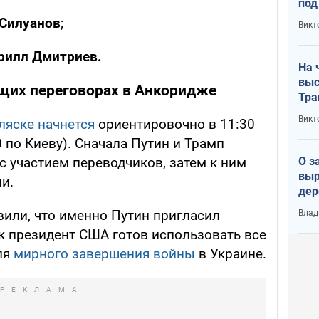
под
кри
 Силуанов
;
Викт
лог
рилл Дмитриев.
На 
выс
ящих переговорах в Анкоридже
Тра
Викт
ляске начнется
ориентировочно в 11:30
 по Киеву). Сначала Путин и Трамп
О з
 с участием переводчиков, затем к ним
выр
и.
дер
что
вили, что именно Путин пригласил
Влад
Тер
ак президент США готов использовать все
ля
мирного завершения войны
в Украине.