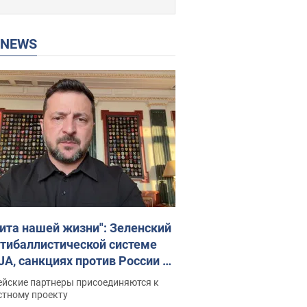
P NEWS
ита нашей жизни": Зеленский
нтибаллистической системе
JA, санкциях против России и
ержке аграриев. Видео
ейские партнеры присоединяются к
стному проекту