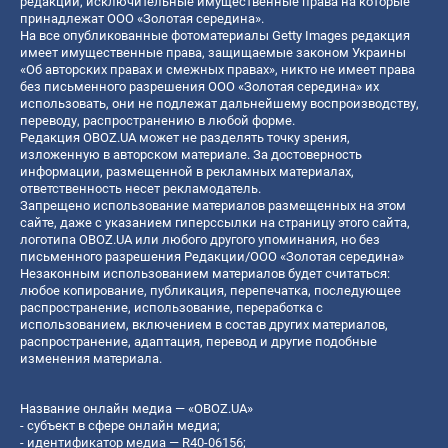
редакции, исключительные имущественные права на которые
принадлежат ООО «Золотая середина».
На все опубликованные фотоматериалы Getty Images редакция
имеет имущественные права, защищаемые законом Украины
«Об авторских правах и смежных правах», никто не имеет права
без письменного разрешения ООО «Золотая середина» их
использовать, они не подлежат дальнейшему воспроизводству,
переводу, распространению в любой форме.
Редакция OBOZ.UA может не разделять точку зрения,
изложенную в авторском материале. За достоверность
информации, размещенной в рекламных материалах,
ответственность несет рекламодатель.
Запрещено использование материалов размещенных на этом
сайте, даже с указанием гиперссылки на страницу этого сайта,
логотипа OBOZ.UA или любого другого упоминания, но без
письменного разрешения Редакции/ООО «Золотая середина»
Незаконным использованием материалов будет считаться:
любое копирование, публикация, перепечатка, последующее
распространение, использование, переработка с
использованием, включением в состав других материалов,
распространение, адаптация, перевод и другие подобные
изменения материала.
Название онлайн медиа — «OBOZ.UA»
- субъект в сфере онлайн медиа;
- идентификатор медиа — R40-06156;