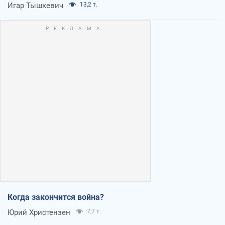
Игар Тышкевич
13,2 т.
Когда закончится война?
Юрий Христензен
7,7 т.