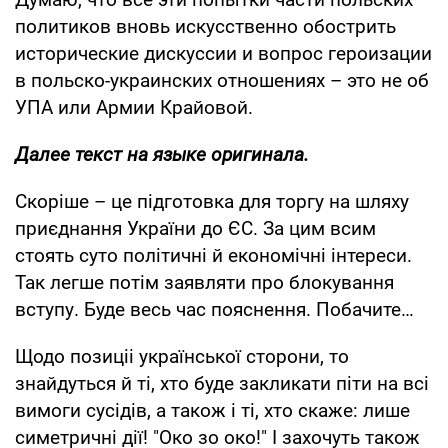
политиков вновь искусственно обострить
исторические дискуссии и вопрос героизации
в польско-украинских отношениях – это не об
УПА или Армии Крайовой.
Далее текст на языке оригинала.
Скоріше – це підготовка для торгу на шляху
приєднання України до ЄС. За цим всим
стоять суто політичні й економічні інтереси.
Так легше потім заявляти про блокування
вступу. Буде весь час пояснення. Побачите…
Щодо позиціі української сторони, то
знайдуться й ті, хто буде закликати піти на всі
вимоги сусідів, а також і ті, хто скаже: лише
симетричні дії! "Око зо око!" І захочуть також