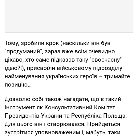
Тому, зробили крок (наскільки він був
"продуманий", зараз вже всім очевидно…
цікаво, хто саме підказав таку "своєчасну"
ідею?!), присвоїли військовому підрозділу
найменування українських героїв – тримайте
позицію…
Дозволю собі також нагадати, що є такий
інструмент як Консультативний Комітет
Президентів України та Республіка Польща.
Для цього він і створювався. Прийдеться
зустрітися уповноваженим і, мабуть, таки