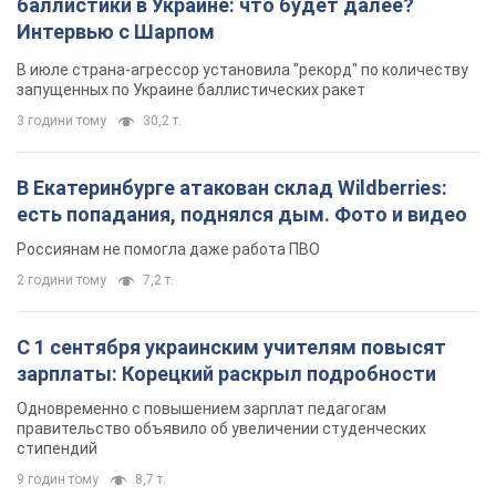
баллистики в Украине: что будет далее?
Интервью с Шарпом
В июле страна-агрессор установила "рекорд" по количеству
запущенных по Украине баллистических ракет
3 години тому
30,2 т.
В Екатеринбурге атакован склад Wildberries:
есть попадания, поднялся дым. Фото и видео
Россиянам не помогла даже работа ПВО
2 години тому
7,2 т.
С 1 сентября украинским учителям повысят
зарплаты: Корецкий раскрыл подробности
Одновременно с повышением зарплат педагогам
правительство объявило об увеличении студенческих
стипендий
9 годин тому
8,7 т.