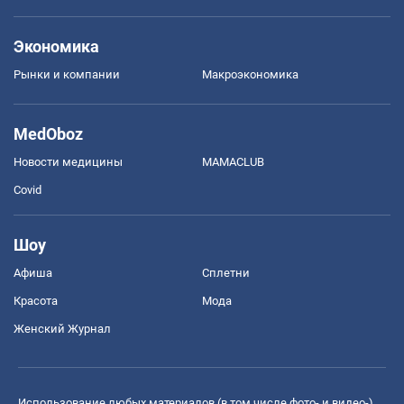
Экономика
Рынки и компании
Mакроэкономика
MedOboz
Новости медицины
MAMACLUB
Covid
Шоу
Афиша
Сплетни
Красота
Мода
Женский Журнал
Использование любых материалов (в том числе фото- и видео-),