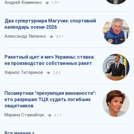
Андрей Клименко
1,9 т.
Два супертурнира Магучих: спортивній
календарь осени-2026
Александр Липенко
4,9 т.
Ракетный щит и меч Украины: ставка
на производство собственных ракет
Кирилл Татаринов
2,6 т.
Посмертная "презумпция виновности":
кто разрешил ТЦК судить погибших
защитников
Марина Ставнійчук
6,1 т.
Все мнения