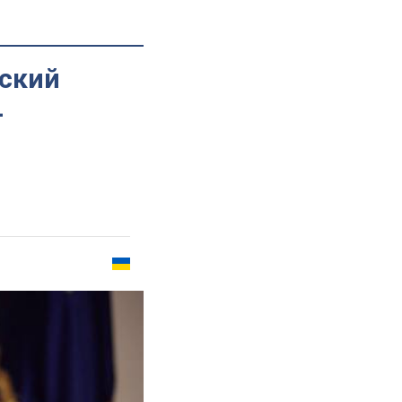
нский
-