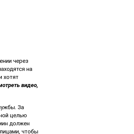
ении через
находятся на
и хотят
мотреть видео,
лужбы. За
нной целью
мин должен
лицами, чтобы