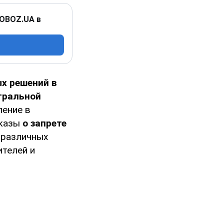
 OBOZ.UA в
х решений в
тральной
ление в
указы
о запрете
 различных
ителей и