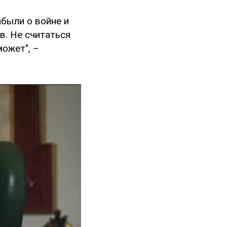
были о войне и
в. Не считаться
может", –