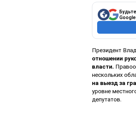
Будьте
Google
Президент Влад
отношении рук
власти.
Правоо
нескольких обл
на выезд за гр
уровне местного
депутатов.