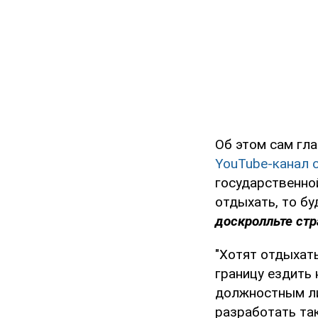
Об этом сам гл
YouTube-канал 
государственной
отдыхать, то бу
доскролльте стр
"Хотят отдыхать
границу ездить 
должностным ли
разработать та