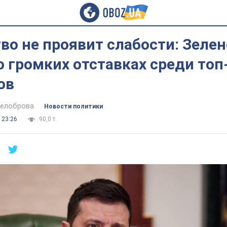
во не проявит слабости: Зеле
 громких отставках среди топ
ов
Белоброва
Новости политики
 23:26
90,0 т.