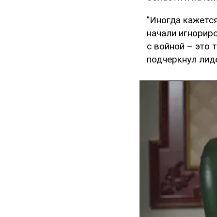
"Иногда кажетс
начали игнориро
с войной – это 
подчеркнул лиде