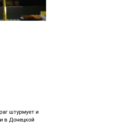
раг штурмует и
и в Донецкой