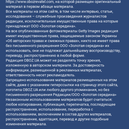
https://www.obozrevatel.com
, на которой размещен оригинальный
материал в первом абзаце материала.
Все материалы на этом сайте, в том числе интервью, статьи,
исследования – служебные произведения журналистов
редакции, исключительные имущественные права на которые
принадлежат ООО «Золотая середина».
На все опубликованные фотоматериалы Getty Images редакция
имеет имущественные права, защищаемые законом Украины
«Об авторских правах и смежных правах», никто не имеет права
без письменного разрешения ООО «Золотая середина» их
использовать, они не подлежат дальнейшему воспроизводству,
переводу, распространению в любой форме.
Редакция OBOZ.UA может не разделять точку зрения,
изложенную в авторском материале. За достоверность
информации, размещенной в рекламных материалах,
ответственность несет рекламодатель.
Запрещено использование материалов размещенных на этом
сайте, даже с указанием гиперссылки на страницу этого сайта,
логотипа OBOZ.UA или любого другого упоминания, но без
письменного разрешения Редакции/ООО «Золотая середина»
Незаконным использованием материалов будет считаться:
любое копирование, публикация, перепечатка, последующее
распространение, использование, переработка с
использованием, включением в состав других материалов,
распространение, адаптация, перевод и другие подобные
изменения материала.