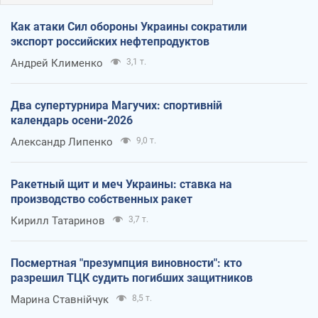
Как атаки Сил обороны Украины сократили
экспорт российских нефтепродуктов
Андрей Клименко
3,1 т.
Два супертурнира Магучих: спортивній
календарь осени-2026
Александр Липенко
9,0 т.
Ракетный щит и меч Украины: ставка на
производство собственных ракет
Кирилл Татаринов
3,7 т.
Посмертная "презумпция виновности": кто
разрешил ТЦК судить погибших защитников
Марина Ставнійчук
8,5 т.