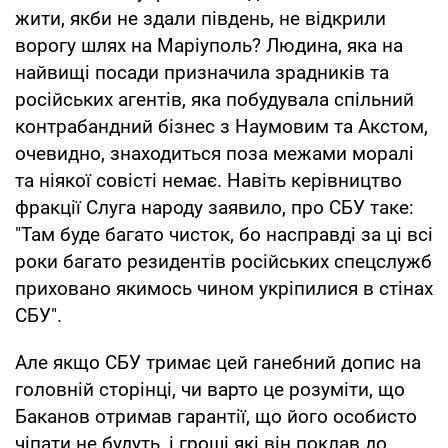
жити, якби не здали південь, не відкрили
ворогу шлях на Маріуполь? Людина, яка на
найвищі посади призначила зрадників та
російських агентів, яка побудувала спільний
контрабандний бізнес з Наумовим та Акстом,
очевидно, знаходиться поза межами моралі
та ніякої совісті немає. Навіть керівництво
фракції Слуга народу заявило, про СБУ таке:
"Там буде багато чисток, бо насправді за ці всі
роки багато резидентів російських спецслужб
приховано якимось чином укріпилися в стінах
СБУ".
Але якщо СБУ тримає цей ганебний допис на
головній сторінці, чи варто це розуміти, що
Баканов отримав гарантії, що його особисто
чіпати не будуть, і гроші які він поклав до