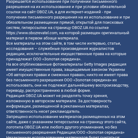
Разрешается использование при получении письменного
разрешения на их использование и при условии обязательной
ссылки на сайт OBOZ.UA, а для интернет-изданий - при
получении письменного разрешения на их использование и при
обязательном размещении прямой, открытой для поисковых
систем, гиперссылки на страницу OBOZ.UA по ссылке
https://www.obozrevatel.com
, на которой размещен оригинальный
материал в первом абзаце материала.
Все материалы на этом сайте, в том числе интервью, статьи,
исследования – служебные произведения журналистов
редакции, исключительные имущественные права на которые
принадлежат ООО «Золотая середина».
На все опубликованные фотоматериалы Getty Images редакция
имеет имущественные права, защищаемые законом Украины
«Об авторских правах и смежных правах», никто не имеет права
без письменного разрешения ООО «Золотая середина» их
использовать, они не подлежат дальнейшему воспроизводству,
переводу, распространению в любой форме.
Редакция OBOZ.UA может не разделять точку зрения,
изложенную в авторском материале. За достоверность
информации, размещенной в рекламных материалах,
ответственность несет рекламодатель.
Запрещено использование материалов размещенных на этом
сайте, даже с указанием гиперссылки на страницу этого сайта,
логотипа OBOZ.UA или любого другого упоминания, но без
письменного разрешения Редакции/ООО «Золотая середина»
Незаконным использованием материалов будет считаться: