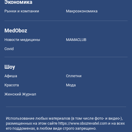
Экономика
Рынки и компании
Mакроэкономика
MedOboz
Новости медицины
MAMACLUB
Covid
Шоу
Афиша
Сплетни
Красота
Мода
Женский Журнал
Использование любых материалов (в том числе фото- и видео-),
размещенных на этом сайте
https://www.obozrevatel.com
и на всех
его поддоменах, в любом виде строго запрещено.